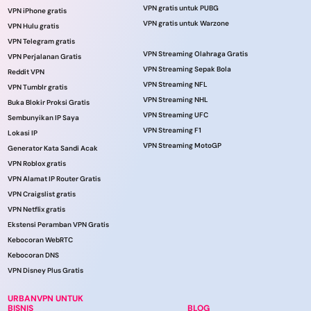
VPN gratis untuk PUBG
VPN iPhone gratis
VPN gratis untuk Warzone
VPN Hulu gratis
VPN Telegram gratis
VPN Streaming Olahraga Gratis
VPN Perjalanan Gratis
VPN Streaming Sepak Bola
Reddit VPN
VPN Streaming NFL
VPN Tumblr gratis
VPN Streaming NHL
Buka Blokir Proksi Gratis
VPN Streaming UFC
Sembunyikan IP Saya
VPN Streaming F1
Lokasi IP
VPN Streaming MotoGP
Generator Kata Sandi Acak
VPN Roblox gratis
VPN Alamat IP Router Gratis
VPN Craigslist gratis
VPN Netflix gratis
Ekstensi Peramban VPN Gratis
Kebocoran WebRTC
Kebocoran DNS
VPN Disney Plus Gratis
URBANVPN UNTUK
BISNIS
BLOG