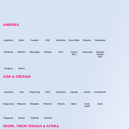
AMERIKA
Argentina
Brasil
Kanada
Chili
Kolombia
Kosta Rika
Ekuador
Guatemala
Honduras
Meksiko
Nikaragua
Panama
Peru
Puerto
Venezuela
Amerika
Rico
Serikat
(AS)
Uruguay
Bolivia
ASIA & OSEANIA
Australia
Cina
Hong Kong
India
Indonesia
Jepang
Jordan
Kazakhstan
Kyrgyzstan
Malaysia
Mongolia
Pakistan
Filipina
Qatar
Arab
Rusia
Saudi
Singapura
Taiwan
Thailand
Vietnam
EROPA, TIMUR TENGAH & AFRIKA