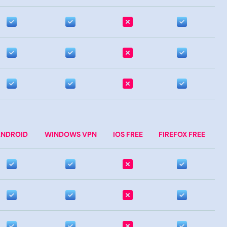
NDROID
WINDOWS VPN
IOS FREE
FIREFOX FREE