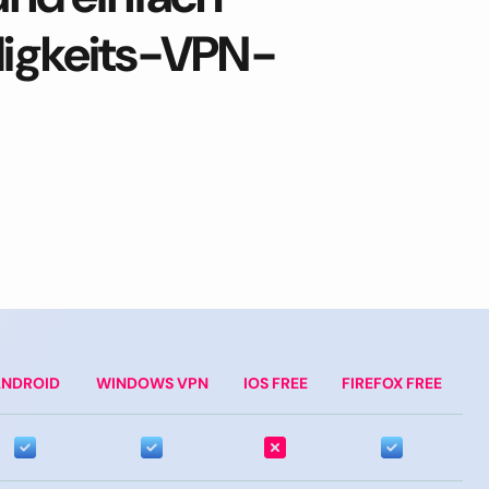
digkeits-VPN-
NDROID
WINDOWS VPN
IOS FREE
FIREFOX FREE