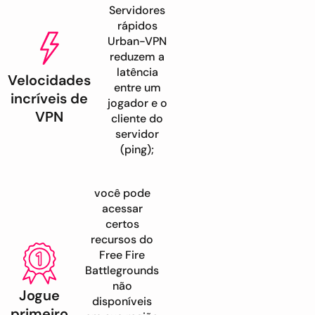
Servidores
rápidos
Urban-VPN
reduzem a
latência
Velocidades
entre um
incríveis de
jogador e o
VPN
cliente do
servidor
(ping);
você pode
acessar
certos
recursos do
Free Fire
Battlegrounds
não
Jogue
disponíveis
primeiro