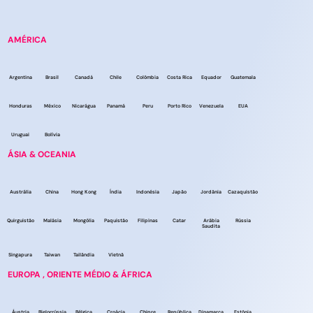
AMÉRICA
Argentina
Brasil
Canadá
Chile
Colômbia
Costa Rica
Equador
Guatemala
Honduras
México
Nicarágua
Panamá
Peru
Porto Rico
Venezuela
EUA
Uruguai
Bolívia
ÁSIA & OCEANIA
Austrália
China
Hong Kong
Índia
Indonésia
Japão
Jordânia
Cazaquistão
Quirguistão
Malásia
Mongólia
Paquistão
Filipinas
Catar
Arábia
Rússia
Saudita
Singapura
Taiwan
Tailândia
Vietnã
EUROPA , ORIENTE MÉDIO & ÁFRICA
Áustria
Bielorrússia
Bélgica
Croácia
Chipre
República
Dinamarca
Estônia