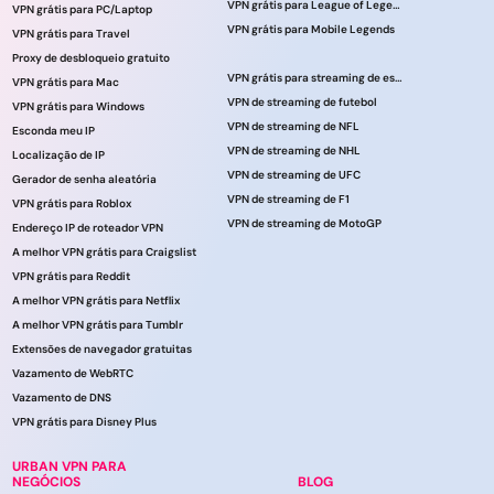
VPN grátis para League of Legends
VPN grátis para PC/Laptop
VPN grátis para Mobile Legends
VPN grátis para Travel
Proxy de desbloqueio gratuito
VPN grátis para streaming de esportes
VPN grátis para Mac
VPN de streaming de futebol
VPN grátis para Windows
VPN de streaming de NFL
Esconda meu IP
VPN de streaming de NHL
Localização de IP
VPN de streaming de UFC
Gerador de senha aleatória
VPN de streaming de F1
VPN grátis para Roblox
VPN de streaming de MotoGP
Endereço IP de roteador VPN
A melhor VPN grátis para Craigslist
VPN grátis para Reddit
A melhor VPN grátis para Netflix
A melhor VPN grátis para Tumblr
Extensões de navegador gratuitas
Vazamento de WebRTC
Vazamento de DNS
VPN grátis para Disney Plus
URBAN VPN PARA
NEGÓCIOS
BLOG