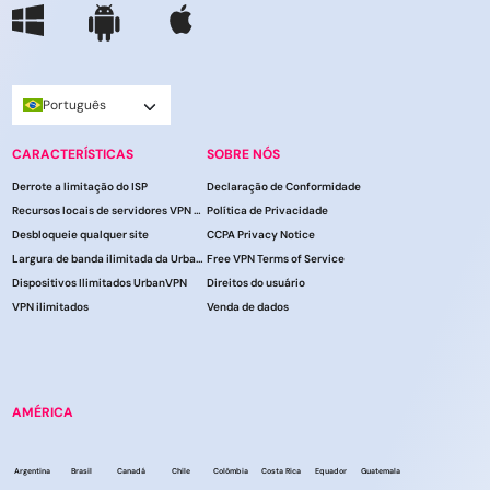
Português
CARACTERÍSTICAS
SOBRE NÓS
Derrote a limitação do ISP
Declaração de Conformidade
Recursos locais de servidores VPN do UrbanVPN
Política de Privacidade
Desbloqueie qualquer site
CCPA Privacy Notice
Largura de banda ilimitada da UrbanVPN
Free VPN Terms of Service
Dispositivos Ilimitados UrbanVPN
Direitos do usuário
VPN ilimitados
Venda de dados
AMÉRICA
Argentina
Brasil
Canadá
Chile
Colômbia
Costa Rica
Equador
Guatemala