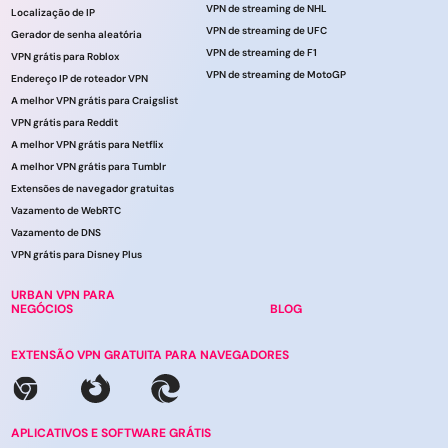
VPN de streaming de NHL
Localização de IP
VPN de streaming de UFC
Gerador de senha aleatória
VPN de streaming de F1
VPN grátis para Roblox
VPN de streaming de MotoGP
Endereço IP de roteador VPN
A melhor VPN grátis para Craigslist
VPN grátis para Reddit
A melhor VPN grátis para Netflix
A melhor VPN grátis para Tumblr
Extensões de navegador gratuitas
Vazamento de WebRTC
Vazamento de DNS
VPN grátis para Disney Plus
URBAN VPN PARA
NEGÓCIOS
BLOG
EXTENSÃO VPN GRATUITA PARA NAVEGADORES
APLICATIVOS E SOFTWARE GRÁTIS