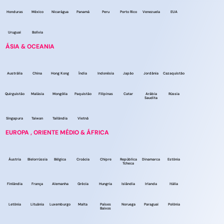
Honduras
México
Nicarágua
Panamá
Peru
Porto Rico
Venezuela
EUA
Uruguai
Bolívia
ÁSIA & OCEANIA
Austrália
China
Hong Kong
Índia
Indonésia
Japão
Jordânia
Cazaquistão
Quirguistão
Malásia
Mongólia
Paquistão
Filipinas
Catar
Arábia
Rússia
Saudita
Singapura
Taiwan
Tailândia
Vietnã
EUROPA , ORIENTE MÉDIO & ÁFRICA
Áustria
Bielorrússia
Bélgica
Croácia
Chipre
República
Dinamarca
Estônia
Tcheca
Finlândia
França
Alemanha
Grécia
Hungria
Islândia
Irlanda
Itália
Letônia
Lituânia
Luxemburgo
Malta
Países
Noruega
Paraguai
Polônia
Baixos