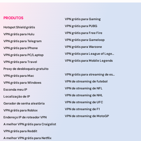
PRODUTOS
VPN grátis para Gaming
VPN grátis para PUBG
Hotspot Shield grátis
VPN grátis para Free Fire
VPN grátis para Hulu
VPN grátis para Gameloop
VPN grátis para Telegram
VPN grátis para Warzone
VPN grátis para IPhone
VPN grátis para League of Legends
VPN grátis para PC/Laptop
VPN grátis para Mobile Legends
VPN grátis para Travel
Proxy de desbloqueio gratuito
VPN grátis para streaming de esportes
VPN grátis para Mac
VPN de streaming de futebol
VPN grátis para Windows
VPN de streaming de NFL
Esconda meu IP
VPN de streaming de NHL
Localização de IP
VPN de streaming de UFC
Gerador de senha aleatória
VPN de streaming de F1
VPN grátis para Roblox
VPN de streaming de MotoGP
Endereço IP de roteador VPN
A melhor VPN grátis para Craigslist
VPN grátis para Reddit
A melhor VPN grátis para Netflix