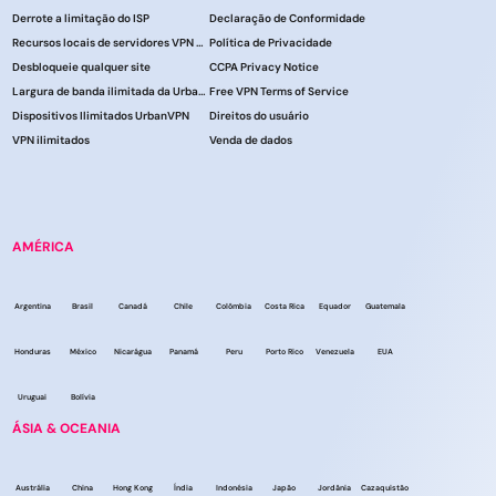
Derrote a limitação do ISP
Declaração de Conformidade
Recursos locais de servidores VPN do UrbanVPN
Política de Privacidade
Desbloqueie qualquer site
CCPA Privacy Notice
Largura de banda ilimitada da UrbanVPN
Free VPN Terms of Service
Dispositivos Ilimitados UrbanVPN
Direitos do usuário
VPN ilimitados
Venda de dados
AMÉRICA
Argentina
Brasil
Canadá
Chile
Colômbia
Costa Rica
Equador
Guatemala
Honduras
México
Nicarágua
Panamá
Peru
Porto Rico
Venezuela
EUA
Uruguai
Bolívia
ÁSIA & OCEANIA
Austrália
China
Hong Kong
Índia
Indonésia
Japão
Jordânia
Cazaquistão