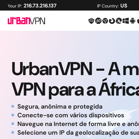
216.73.216.137
US
Your IP:
IP Country:
UrbanVPN - A m
VPN para a Áfric
Segura, anônima e protegida
Conecte-se com vários dispositivos
Navegue na Internet de forma livre e an
Selecione um IP da geolocalização de su