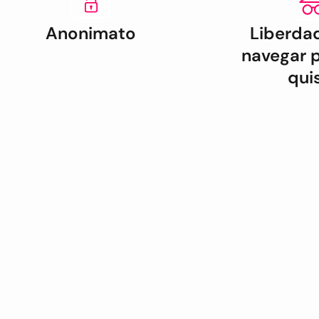
Anonimato
Liberda
navegar 
qui