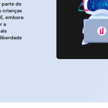
 parte do
s crianças
. E, embora
r a
ais
 liberdade