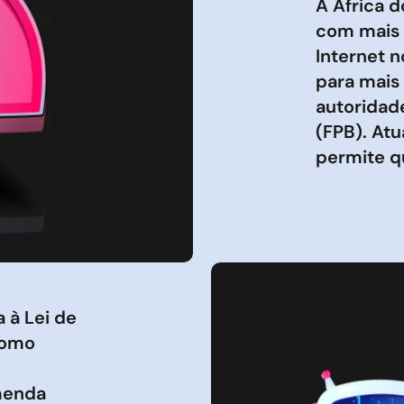
A África d
com mais 
Internet n
para mais
autoridade
(FPB). Atu
permite qu
 à Lei de
como
emenda