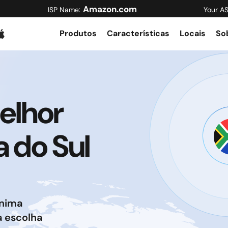
Amazon.com
ISP Name:
Your A
Produtos
Características
Locais
So
elhor
a do Sul
ônima
a escolha