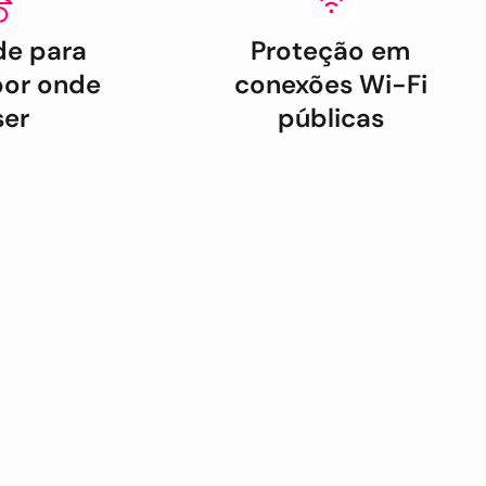
de para
Proteção em
por onde
conexões Wi-Fi
ser
públicas