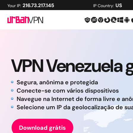
216.73.217.145
US
Your IP:
IP Country:
VPN Venezuela g
Segura, anônima e protegida
Conecte-se com vários dispositivos
Navegue na Internet de forma livre e an
Selecione um IP da geolocalização de su
Download grátis