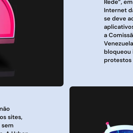
Rede”, em 
Internet d
se deve ao
aplicativo
a Comissã
Venezuela
bloqueou 
protestos
 não
s sites,
e sem