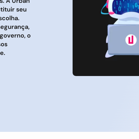
s. A Urban
ituir seu
scolha.
segurança,
governo, o
sos
e.