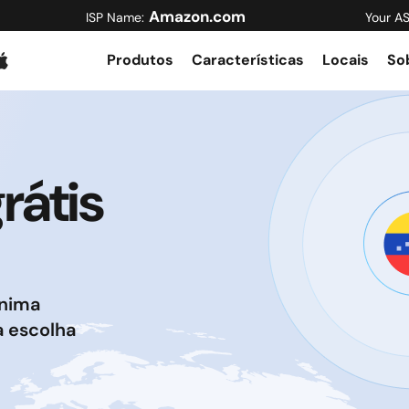
Amazon.com
ISP Name:
Your A
Produtos
Características
Locais
So
rátis
ônima
a escolha