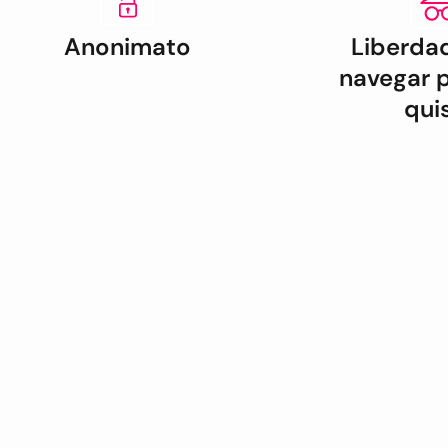
Anonimato
Liberda
navegar 
qui