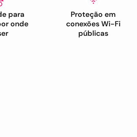
de para
Proteção em
por onde
conexões Wi-Fi
ser
públicas