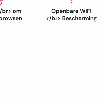
</br> om
Openbare WiFi
 browsen
</br> Bescherming