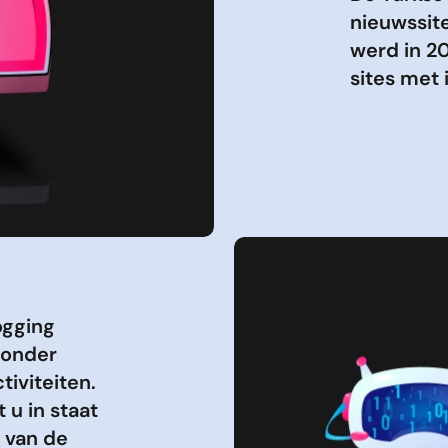
nieuwssite
werd in 2
sites met
ogging
zonder
iviteiten.
 u in staat
 van de