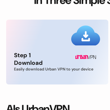
in Three Simple 
Step 1
Download
Easily download Urban VPN to your device
Als UrbanVPN