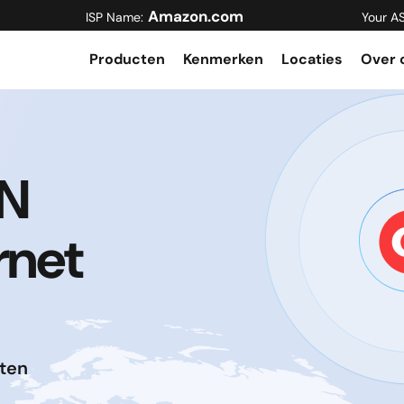
Amazon.com
ISP Name:
Your A
Producten
Kenmerken
Locaties
Over 
PN
rnet
ten