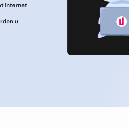
t internet
erden u