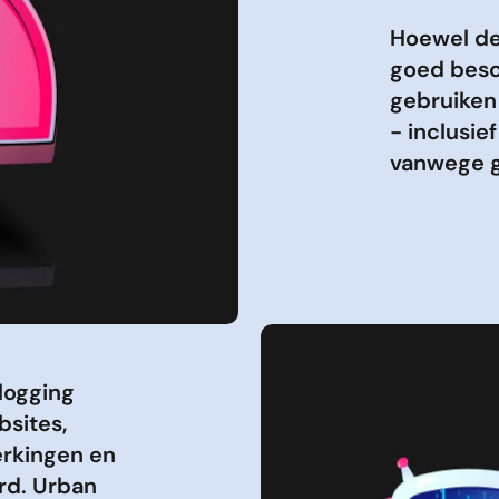
Hoewel de 
goed besc
gebruiken
- inclusie
vanwege g
logging
bsites,
erkingen en
rd. Urban