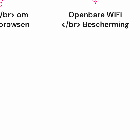
</br> om
Openbare WiFi
 browsen
</br> Bescherming