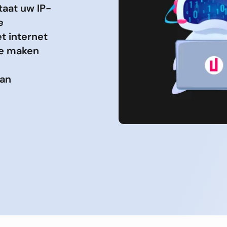
taat uw IP-
e
t internet
te maken
kan