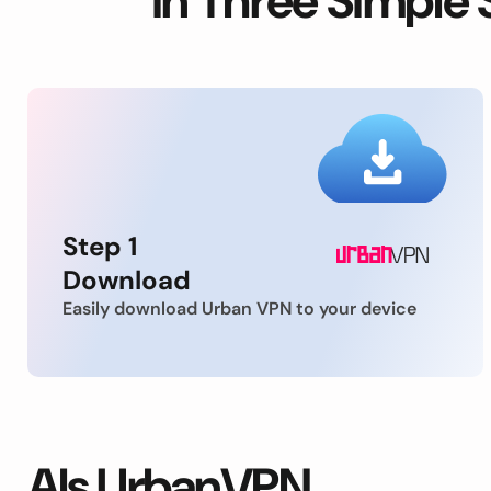
in Three Simple 
Step 1
Download
Easily download Urban VPN to your device
Als UrbanVPN