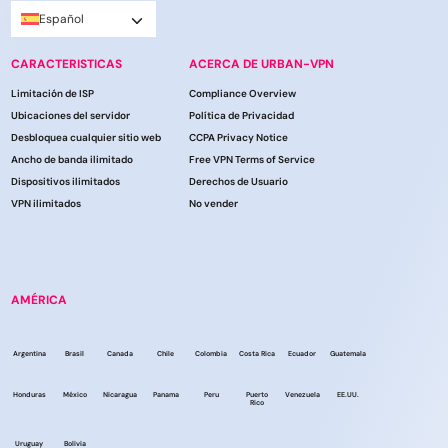
Español
CARACTERISTICAS
ACERCA DE URBAN-VPN
Limitación de ISP
Compliance Overview
Ubicaciones del servidor
Política de Privacidad
Desbloquea cualquier sitio web
CCPA Privacy Notice
Ancho de banda ilimitado
Free VPN Terms of Service
Dispositivos ilimitados
Derechos de Usuario
VPN ilimitados
No vender
AMÉRICA
Argentina
Brasil
Canada
Chile
Colombia
Costa Rica
Ecuador
Guatemala
Honduras
México
Nicaragua
Panama
Peru
Puerto
Venezuela
EE.UU.
Rico
Uruguay
Bolivia