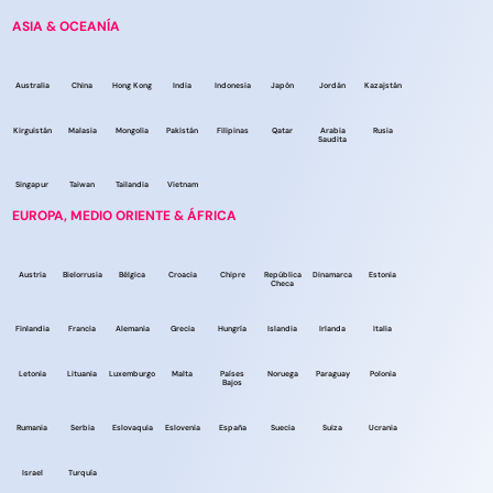
ASIA & OCEANÍA
Australia
China
Hong Kong
India
Indonesia
Japón
Jordán
Kazajstán
Kirguistán
Malasia
Mongolia
Pakistán
Filipinas
Qatar
Arabia
Rusia
Saudita
Singapur
Taiwan
Tailandia
Vietnam
EUROPA, MEDIO ORIENTE & ÁFRICA
Austria
Bielorrusia
Bélgica
Croacia
Chipre
República
Dinamarca
Estonia
Checa
Finlandia
Francia
Alemania
Grecia
Hungría
Islandia
Irlanda
Italia
Letonia
Lituania
Luxemburgo
Malta
Países
Noruega
Paraguay
Polonia
Bajos
Rumania
Serbia
Eslovaquia
Eslovenia
España
Suecia
Suiza
Ucrania
Israel
Turquía