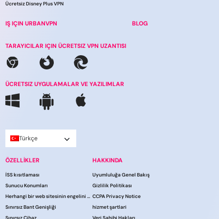
Ücretsiz Disney Plus VPN
IŞ IÇIN URBANVPN
BLOG
TARAYICILAR IÇIN ÜCRETSIZ VPN UZANTISI
ÜCRETSIZ UYGULAMALAR VE YAZILIMLAR
Türkçe
ÖZELLİKLER
HAKKINDA
İSS kısıtlaması
Uyumluluğa Genel Bakış
Sunucu Konumları
Gizlilik Politikası
Herhangi bir web sitesinin engelini kaldırın
CCPA Privacy Notice
Sınırsız Bant Genişliği
hi̇zmet şartlari
Sınırsız Cihaz
Veri Sahibi Hakları