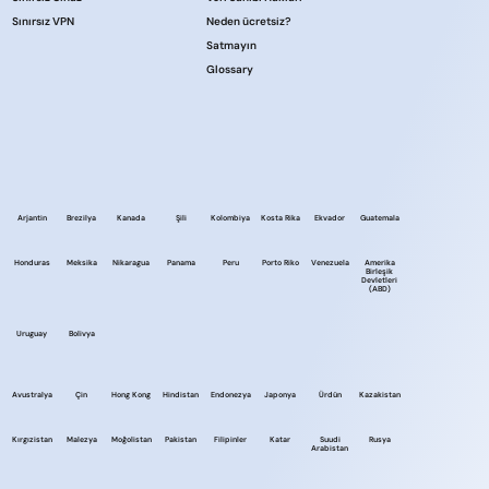
Sınırsız VPN
Neden ücretsiz?
Satmayın
Glossary
Arjantin
Brezilya
Kanada
Şili
Kolombiya
Kosta Rika
Ekvador
Guatemala
Honduras
Meksika
Nikaragua
Panama
Peru
Porto Riko
Venezuela
Amerika
Birleşik
Devletleri
(ABD)
Uruguay
Bolivya
Avustralya
Çin
Hong Kong
Hindistan
Endonezya
Japonya
Ürdün
Kazakistan
Kırgızistan
Malezya
Moğolistan
Pakistan
Filipinler
Katar
Suudi
Rusya
Arabistan