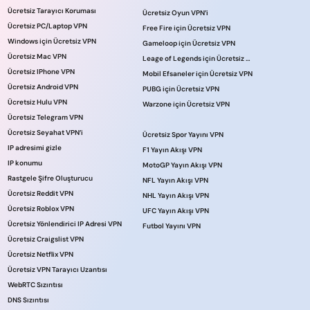
Ücretsiz Tarayıcı Koruması
Ücretsiz Oyun VPN’i
Ücretsiz PC/Laptop VPN
Free Fire için Ücretsiz VPN
Windows için Ücretsiz VPN
Gameloop için Ücretsiz VPN
Ücretsiz Mac VPN
Leage of Legends için Ücretsiz VPN
Ücretsiz IPhone VPN
Mobil Efsaneler için Ücretsiz VPN
Ücretsiz Android VPN
PUBG için Ücretsiz VPN
Ücretsiz Hulu VPN
Warzone için Ücretsiz VPN
Ücretsiz Telegram VPN
Ücretsiz Seyahat VPN’i
Ücretsiz Spor Yayını VPN
IP adresimi gizle
F1 Yayın Akışı VPN
IP konumu
MotoGP Yayın Akışı VPN
Rastgele Şifre Oluşturucu
NFL Yayın Akışı VPN
Ücretsiz Reddit VPN
NHL Yayın Akışı VPN
Ücretsiz Roblox VPN
UFC Yayın Akışı VPN
Ücretsiz Yönlendirici IP Adresi VPN
Futbol Yayını VPN
Ücretsiz Craigslist VPN
Ücretsiz Netflix VPN
Ücretsiz VPN Tarayıcı Uzantısı
WebRTC Sızıntısı
DNS Sızıntısı