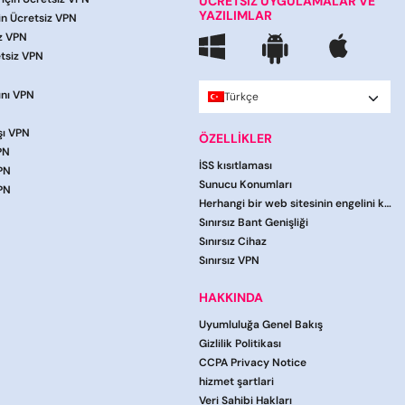
ÜCRETSIZ UYGULAMALAR VE
YAZILIMLAR
çin Ücretsiz VPN
iz VPN
etsiz VPN
ını VPN
Türkçe
şı VPN
ÖZELLİKLER
PN
İSS kısıtlaması
VPN
Sunucu Konumları
VPN
Herhangi bir web sitesinin engelini kaldırın
Sınırsız Bant Genişliği
Sınırsız Cihaz
Sınırsız VPN
HAKKINDA
Uyumluluğa Genel Bakış
Gizlilik Politikası
CCPA Privacy Notice
hi̇zmet şartlari
Veri Sahibi Hakları