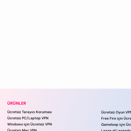
ÜRÜNLER
Ücretsiz Tarayıcı Koruması
Ücretsiz Oyun VPN
Ücretsiz PC/Laptop VPN
Free Fire için Ücr
Windows için Ücretsiz VPN
Gameloop için Üc
Ücretsiz Mac VPN
Leage of Legends 