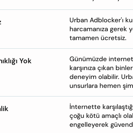
Urban Adblocker'ı kul
z
harcamanıza gerek y
tamamen ücretsiz.
Günümüzde internette
ıklığı Yok
karşınıza çıkan binle
deneyim olabilir. Urb
unsurlara hemen şimd
İnternette karşılaştığ
lik
çoğu kötü amaçlı ola
engelleyerek güvende