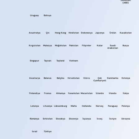
Devletleri
(ABD)
Uruguay
Bolivya
Avustralya
Çin
Hong Kong
Hindistan
Endonezya
Japonya
Ürdün
Kazakistan
Kırgızistan
Malezya
Moğolistan
Pakistan
Filipinler
Katar
Suudi
Rusya
Arabistan
Singapur
Tayvan
Tayland
Vietnam
Avusturya
Belarus
Belçika
Hırvatistan
Kıbrıs
Çek
Danimarka
Estonya
Cumhuriyeti
Finlandiya
Fransa
Almanya
Yunanistan
Macaristan
İzlanda
İrlanda
İtalya
Letonya
Litvanya
Lüksemburg
Malta
Hollanda
Norveç
Paraguay
Polonya
Romanya
Sırbistan
Slovakya
Slovenya
İspanya
İsveç
İsviçre
Ukrayna
İsrail
Türkiye