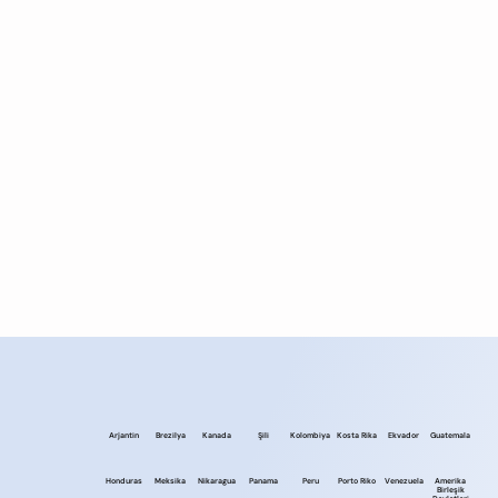
Arjantin
Brezilya
Kanada
Şili
Kolombiya
Kosta Rika
Ekvador
Guatemala
Honduras
Meksika
Nikaragua
Panama
Peru
Porto Riko
Venezuela
Amerika
Birleşik