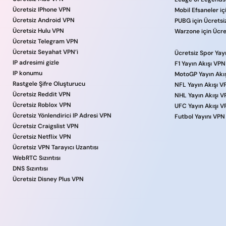
Ücretsiz IPhone VPN
Mobil Efsaneler i
Ücretsiz Android VPN
PUBG için Ücrets
Ücretsiz Hulu VPN
Warzone için Ücr
Ücretsiz Telegram VPN
Ücretsiz Seyahat VPN’i
Ücretsiz Spor Yay
IP adresimi gizle
F1 Yayın Akışı VPN
IP konumu
MotoGP Yayın Akı
Rastgele Şifre Oluşturucu
NFL Yayın Akışı V
Ücretsiz Reddit VPN
NHL Yayın Akışı 
Ücretsiz Roblox VPN
UFC Yayın Akışı 
Ücretsiz Yönlendirici IP Adresi VPN
Futbol Yayını VPN
Ücretsiz Craigslist VPN
Ücretsiz Netflix VPN
Ücretsiz VPN Tarayıcı Uzantısı
WebRTC Sızıntısı
DNS Sızıntısı
Ücretsiz Disney Plus VPN