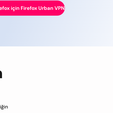
refox için Firefox Urban VPN
n
iğin