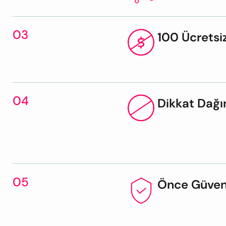
03
100 Ücretsi
04
Dikkat Dağın
05
Önce Güven