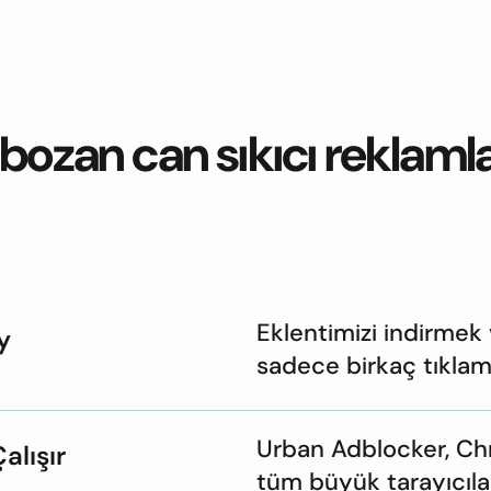
bozan can sıkıcı reklaml
Eklentimizi indirmek
y
sadece birkaç tıklama
Urban Adblocker, Chr
alışır
tüm büyük tarayıcıla