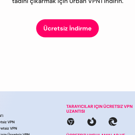
tadını çıkarmak için Urban VPN'i indirin.
Ücretsiz İndirme
TARAYICILAR IÇIN ÜCRETSIZ VPN
UZANTISI
’i
etsiz VPN
retsiz VPN
için Ücretsiz VPN