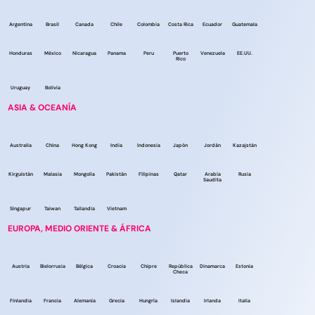
Argentina
Brasil
Canada
Chile
Colombia
Costa Rica
Ecuador
Guatemala
Honduras
México
Nicaragua
Panama
Peru
Puerto
Venezuela
EE.UU.
Rico
Uruguay
Bolivia
ASIA & OCEANÍA
Australia
China
Hong Kong
India
Indonesia
Japón
Jordán
Kazajstán
Kirguistán
Malasia
Mongolia
Pakistán
Filipinas
Qatar
Arabia
Rusia
Saudita
Singapur
Taiwan
Tailandia
Vietnam
EUROPA, MEDIO ORIENTE & ÁFRICA
Austria
Bielorrusia
Bélgica
Croacia
Chipre
República
Dinamarca
Estonia
Checa
Finlandia
Francia
Alemania
Grecia
Hungría
Islandia
Irlanda
Italia