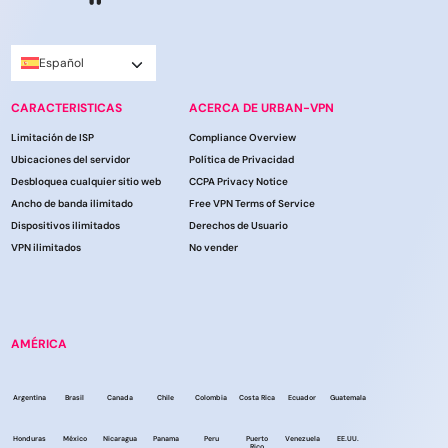
Español
CARACTERISTICAS
ACERCA DE URBAN-VPN
Limitación de ISP
Compliance Overview
Ubicaciones del servidor
Política de Privacidad
Desbloquea cualquier sitio web
CCPA Privacy Notice
Ancho de banda ilimitado
Free VPN Terms of Service
Dispositivos ilimitados
Derechos de Usuario
VPN ilimitados
No vender
AMÉRICA
Argentina
Brasil
Canada
Chile
Colombia
Costa Rica
Ecuador
Guatemala
Honduras
México
Nicaragua
Panama
Peru
Puerto
Venezuela
EE.UU.
Rico