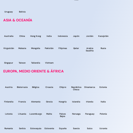
Uruguay
Bolivia
ASIA & OCEANÍA
Australia
China
Hong Kong
India
Indonesia
Japón
Jordán
Kazajstán
Kirguistán
Malasia
Mongolia
Pakistán
Filipinas
Qatar
Arabia
Rusia
Saudita
Singapur
Taiwan
Tailandia
Vietnam
EUROPA, MEDIO ORIENTE & ÁFRICA
Austria
Bielorrusia
Bélgica
Croacia
Chipre
República
Dinamarca
Estonia
Checa
Finlandia
Francia
Alemania
Grecia
Hungría
Islandia
Irlanda
Italia
Letonia
Lituania
Luxemburgo
Malta
Países
Noruega
Paraguay
Polonia
Bajos
Rumania
Serbia
Eslovaquia
Eslovenia
España
Suecia
Suiza
Ucrania