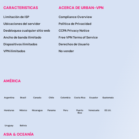
CARACTERISTICAS
ACERCA DE URBAN-VPN
Limitación de ISP
Compliance Overview
Ubicaciones del servidor
Política de Privacidad
Desbloquea cualquier sitio web
CCPA Privacy Notice
Ancho de banda ilimitado
Free VPN Terms of Service
Dispositivos ilimitados
Derechos de Usuario
VPN ilimitados
No vender
AMÉRICA
Argentina
Brasil
Canada
Chile
Colombia
Costa Rica
Ecuador
Guatemala
Honduras
México
Nicaragua
Panama
Peru
Puerto
Venezuela
EE.UU.
Rico
Uruguay
Bolivia
ASIA & OCEANÍA