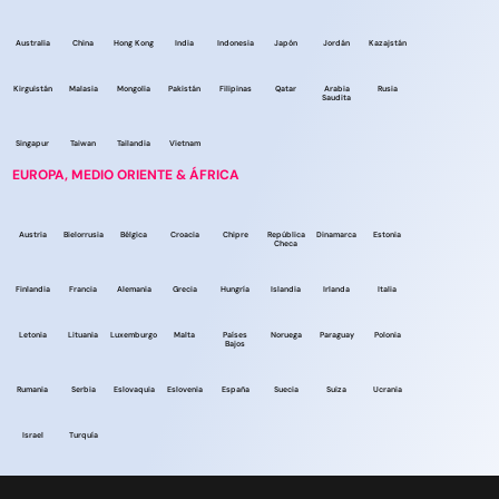
Australia
China
Hong Kong
India
Indonesia
Japón
Jordán
Kazajstán
Kirguistán
Malasia
Mongolia
Pakistán
Filipinas
Qatar
Arabia
Rusia
Saudita
Singapur
Taiwan
Tailandia
Vietnam
EUROPA, MEDIO ORIENTE & ÁFRICA
Austria
Bielorrusia
Bélgica
Croacia
Chipre
República
Dinamarca
Estonia
Checa
Finlandia
Francia
Alemania
Grecia
Hungría
Islandia
Irlanda
Italia
Letonia
Lituania
Luxemburgo
Malta
Países
Noruega
Paraguay
Polonia
Bajos
Rumania
Serbia
Eslovaquia
Eslovenia
España
Suecia
Suiza
Ucrania
Israel
Turquía