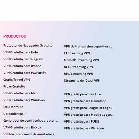
PRODUCTOS
Protector de Navegador Gratuito
VPN de transmisión deportiva gratuita
VPN Gratuita para Hulu
F1 Streaming VPN
VPN Gratuita par Telegram
MotoGP Streaming VPN
VPN Gratuita para iPhone
NFL Streaming VPN
VPN Gratuita para PC/Portátil
NHL Streaming VPN
Gratis Travel VPN
Streaming de fútbol VPN
Proxy Gratuito
VPN Gratuita para Mac
VPN gratis para Free Fire
VPN Gratuita para Windows
VPN gratuita para Gameloop
Ocultar mi IP
VPN gratis para League of Legends
Ubicación de IP
VPN gratuita para Mobile Legends
Generador de contraseñas aleatorias
VPN gratuita para PUBG
VPN Gratuita para Roblox
VPN gratuita para Warzone
VPN de dirección IP de enrutador gratuita