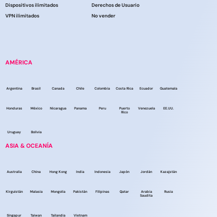
Dispositivos ilimitados
Derechos de Usuario
VPN ilimitados
No vender
AMÉRICA
Argentina
Brasil
Canada
Chile
Colombia
Costa Rica
Ecuador
Guatemala
Honduras
México
Nicaragua
Panama
Peru
Puerto
Venezuela
EE.UU.
Rico
Uruguay
Bolivia
ASIA & OCEANÍA
Australia
China
Hong Kong
India
Indonesia
Japón
Jordán
Kazajstán
Kirguistán
Malasia
Mongolia
Pakistán
Filipinas
Qatar
Arabia
Rusia
Saudita
Singapur
Taiwan
Tailandia
Vietnam