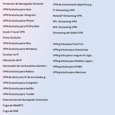
Protector de Navegador Gratuito
VPN de transmisión deportiva gratuita
VPN Gratuita para Hulu
F1 Streaming VPN
VPN Gratuita par Telegram
MotoGP Streaming VPN
VPN Gratuita para iPhone
NFL Streaming VPN
VPN Gratuita para PC/Portátil
NHL Streaming VPN
Gratis Travel VPN
Streaming de fútbol VPN
Proxy Gratuito
VPN Gratuita para Mac
VPN gratis para Free Fire
VPN Gratuita para Windows
VPN gratuita para Gameloop
Ocultar mi IP
VPN gratis para League of Legends
Ubicación de IP
VPN gratuita para Mobile Legends
Generador de contraseñas aleatorias
VPN gratuita para PUBG
VPN Gratuita para Roblox
VPN gratuita para Warzone
VPN de dirección IP de enrutador gratuita
VPN Gratuita para Craigslist
VPN Gratuita para Netflix
VPN Gratuita para Tumblr
Extensiones de Navegador Gratuitas
Fuga de WebRTC
Fuga de DNS