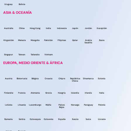
Uruguay
Bolivia
ASIA & OCEANÍA
Australia
China
Hong Kong
India
Indonesia
Japón
Jordán
Kazajstán
Kirguistán
Malasia
Mongolia
Pakistán
Filipinas
Qatar
Arabia
Rusia
Saudita
Singapur
Taiwan
Tailandia
Vietnam
EUROPA, MEDIO ORIENTE & ÁFRICA
Austria
Bielorrusia
Bélgica
Croacia
Chipre
República
Dinamarca
Estonia
Checa
Finlandia
Francia
Alemania
Grecia
Hungría
Islandia
Irlanda
Italia
Letonia
Lituania
Luxemburgo
Malta
Países
Noruega
Paraguay
Polonia
Bajos
Rumania
Serbia
Eslovaquia
Eslovenia
España
Suecia
Suiza
Ucrania