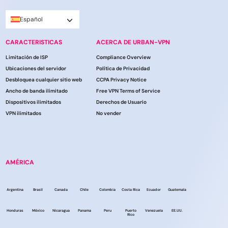
Español
CARACTERISTICAS
ACERCA DE URBAN-VPN
Limitación de ISP
Compliance Overview
Ubicaciones del servidor
Política de Privacidad
Desbloquea cualquier sitio web
CCPA Privacy Notice
Ancho de banda ilimitado
Free VPN Terms of Service
Dispositivos ilimitados
Derechos de Usuario
VPN ilimitados
No vender
AMÉRICA
Argentina
Brasil
Canada
Chile
Colombia
Costa Rica
Ecuador
Guatemala
Honduras
México
Nicaragua
Panama
Peru
Puerto
Venezuela
EE.UU.
Rico