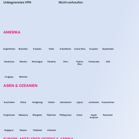
Unbegrenztes VPN
Nicht verkaufen
AMERIKA
Argentinien
Brasilien
Kanada
Chile
Kolumbien
Costa Rica
Ecuador
Guatemala
Honduras
Mexiko
Nicaragua
Panama
Peru
Puerto
Venezuela
USA
Rico
Uruguay
Bolivien
ASIEN & OZEANIEN
Australien
China
Hongkong
Indien
Indonesien
Japan
Jordanien
Kasachstan
Kirgisistan
Malaysia
Mongolei
Pakistan
Philippinen
Katar
Saudi
Russland
Arabien
Singapur
Taiwan
Thailand
Vietnam