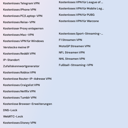
Kostenloses VPN für League of Legends
Kostenloses Telegram VPN
Kostenloses VPN für Mobile Legends
Kostenloses IPhone VPN
Kostenloses VPN für PUBG
Kostenloses PC/Laptop-VPN
Kostenloses VPN für Warzone
Kostenloses Reise-VPN
Kostenloser Proxy entsperren
Kostenloses Sport-Streaming-VPN
Kostenloses Mac-VPN
F1 Streamen VPN
Kostenloses VPN für Windows
MotoGP Streamen VPN
Verstecke meine IP
NFL Streamen VPN
Kostenloses Reddit VPN
NHL Streamen VPN
IP-Standort
Fußball-Streaming-VPN
Zufallskennwortgenerator
Kostenloses Roblox VPN
Kostenlose Router-IP-Adresse VPN
Kostenloses Craigslist VPN
Kostenloses Netflix VPN
Kostenloses Tumblr VPN
Kostenlose Browser-Erweiterungen
DNS-Leck
WebRTC-Leck
Kostenloses Disney VPN