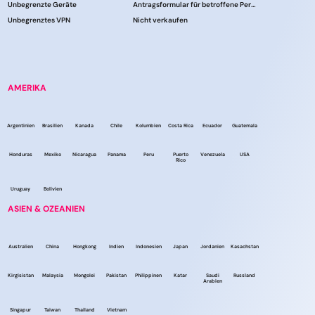
Unbegrenzte Geräte
Antragsformular für betroffene Personen
Unbegrenztes VPN
Nicht verkaufen
AMERIKA
Argentinien
Brasilien
Kanada
Chile
Kolumbien
Costa Rica
Ecuador
Guatemala
Honduras
Mexiko
Nicaragua
Panama
Peru
Puerto
Venezuela
USA
Rico
Uruguay
Bolivien
ASIEN & OZEANIEN
Australien
China
Hongkong
Indien
Indonesien
Japan
Jordanien
Kasachstan
Kirgisistan
Malaysia
Mongolei
Pakistan
Philippinen
Katar
Saudi
Russland
Arabien
Singapur
Taiwan
Thailand
Vietnam