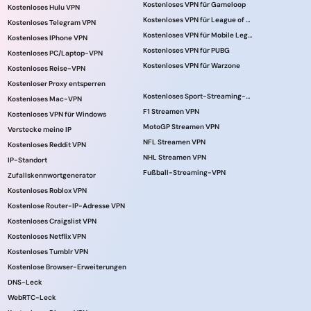
Kostenloses VPN für Gameloop
Kostenloses Hulu VPN
Kostenloses VPN für League of Legends
Kostenloses Telegram VPN
Kostenloses VPN für Mobile Legends
Kostenloses IPhone VPN
Kostenloses VPN für PUBG
Kostenloses PC/Laptop-VPN
Kostenloses VPN für Warzone
Kostenloses Reise-VPN
Kostenloser Proxy entsperren
Kostenloses Sport-Streaming-VPN
Kostenloses Mac-VPN
F1 Streamen VPN
Kostenloses VPN für Windows
MotoGP Streamen VPN
Verstecke meine IP
NFL Streamen VPN
Kostenloses Reddit VPN
NHL Streamen VPN
IP-Standort
Fußball-Streaming-VPN
Zufallskennwortgenerator
Kostenloses Roblox VPN
Kostenlose Router-IP-Adresse VPN
Kostenloses Craigslist VPN
Kostenloses Netflix VPN
Kostenloses Tumblr VPN
Kostenlose Browser-Erweiterungen
DNS-Leck
WebRTC-Leck