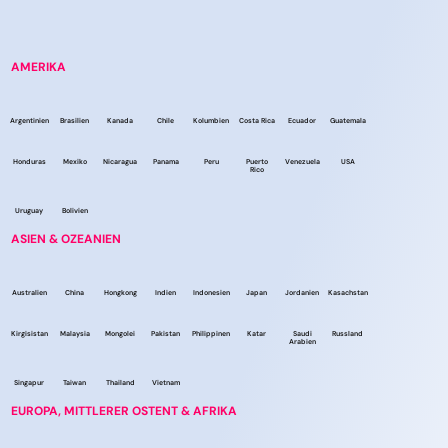
AMERIKA
Argentinien
Brasilien
Kanada
Chile
Kolumbien
Costa Rica
Ecuador
Guatemala
Honduras
Mexiko
Nicaragua
Panama
Peru
Puerto
Venezuela
USA
Rico
Uruguay
Bolivien
ASIEN & OZEANIEN
Australien
China
Hongkong
Indien
Indonesien
Japan
Jordanien
Kasachstan
Kirgisistan
Malaysia
Mongolei
Pakistan
Philippinen
Katar
Saudi
Russland
Arabien
Singapur
Taiwan
Thailand
Vietnam
EUROPA, MITTLERER OSTENT & AFRIKA