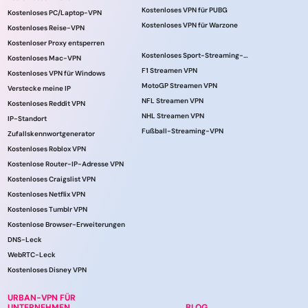
Kostenloses VPN für PUBG
Kostenloses PC/Laptop-VPN
Kostenloses VPN für Warzone
Kostenloses Reise-VPN
Kostenloser Proxy entsperren
Kostenloses Sport-Streaming-VPN
Kostenloses Mac-VPN
F1 Streamen VPN
Kostenloses VPN für Windows
MotoGP Streamen VPN
Verstecke meine IP
NFL Streamen VPN
Kostenloses Reddit VPN
NHL Streamen VPN
IP-Standort
Fußball-Streaming-VPN
Zufallskennwortgenerator
Kostenloses Roblox VPN
Kostenlose Router-IP-Adresse VPN
Kostenloses Craigslist VPN
Kostenloses Netflix VPN
Kostenloses Tumblr VPN
Kostenlose Browser-Erweiterungen
DNS-Leck
WebRTC-Leck
Kostenloses Disney VPN
URBAN-VPN FÜR
UNTERNEHMEN
BLOG