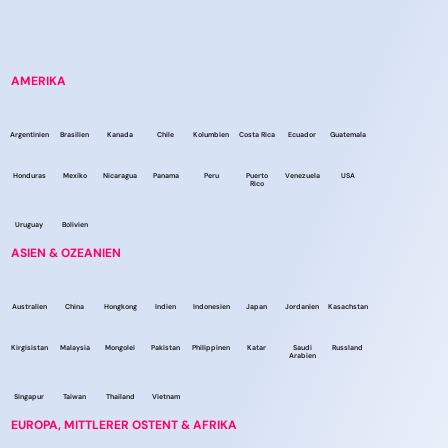
AMERIKA
Argentinien
Brasilien
Kanada
Chile
Kolumbien
Costa Rica
Ecuador
Guatemala
Honduras
Mexiko
Nicaragua
Panama
Peru
Puerto
Venezuela
USA
Rico
Uruguay
Bolivien
ASIEN & OZEANIEN
Australien
China
Hongkong
Indien
Indonesien
Japan
Jordanien
Kasachstan
Kirgisistan
Malaysia
Mongolei
Pakistan
Philippinen
Katar
Saudi
Russland
Arabien
Singapur
Taiwan
Thailand
Vietnam
EUROPA, MITTLERER OSTENT & AFRIKA