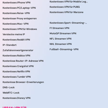
Kostenloses VPN für Mobile Legends
Kostenloses IPhone VPN
Kostenloses VPN für PUBG
Kostenloses PC/Laptop-VPN
Kostenloses VPN für Warzone
Kostenloses Reise-VPN
Kostenloser Proxy entsperren
Kostenloses Sport-Streaming-VPN
Kostenloses Mac-VPN
F1 Streamen VPN
Kostenloses VPN für Windows
MotoGP Streamen VPN
Verstecke meine IP
NFL Streamen VPN
Kostenloses Reddit VPN
NHL Streamen VPN
IP-Standort
Fußball-Streaming-VPN
Zufallskennwortgenerator
Kostenloses Roblox VPN
Kostenlose Router-IP-Adresse VPN
Kostenloses Craigslist VPN
Kostenloses Netflix VPN
Kostenloses Tumblr VPN
Kostenlose Browser-Erweiterungen
DNS-Leck
WebRTC-Leck
Kostenloses Disney VPN
URBAN-VPN FÜR