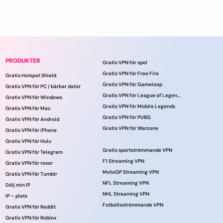
PRODUKTER
Gratis VPN för spel
Gratis VPN för Free Fire
Gratis Hotspot Shield
Gratis VPN för Gameloop
Gratis VPN för PC / bärbar dator
Gratis VPN för League of Legends
Gratis VPN för Windows
Gratis VPN för Mobile Legends
Gratis VPN för Mac
Gratis VPN för PUBG
Gratis VPN för Android
Gratis VPN för Warzone
Gratis VPN för iPhone
Gratis VPN för Hulu
Gratis sportströmmande VPN
Gratis VPN för Telegram
F1 Streaming VPN
Gratis VPN för resor
MotoGP Streaming VPN
Gratis VPN för Tumblr
NFL Streaming VPN
Dölj min IP
NHL Streaming VPN
IP – plats
Fotbollsströmmande VPN
Gratis VPN för Reddit
Gratis VPN för Roblox