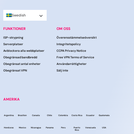
Swedish
FUNKTIONER
OM OSS
ISP-strypning
Överensstämmelseöversikt
Serverplatser
Integritetspolicy
Avblockera alla webbplatser
CCPA Privacy Notice
Obegränsad bandbredd
Free VPN Terms of Service
Obegränsat antal enheter
Användarrättigheter
Obegränsat VPN
Sälj inte
AMERIKA
Argentina
Brasilien
Canada
Chile
Colombia
Costa Rica
Ecuador
Guatemala
Honduras
Mexico
Nicaragua
Panama
Peru
Puerto
Venezuela
USA
Rico