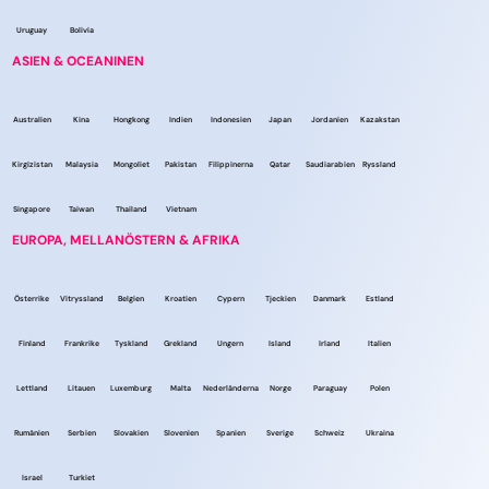
Uruguay
Bolivia
ASIEN & OCEANINEN
Australien
Kina
Hongkong
Indien
Indonesien
Japan
Jordanien
Kazakstan
Kirgizistan
Malaysia
Mongoliet
Pakistan
Filippinerna
Qatar
Saudiarabien
Ryssland
Singapore
Taiwan
Thailand
Vietnam
EUROPA, MELLANÖSTERN & AFRIKA
Österrike
Vitryssland
Belgien
Kroatien
Cypern
Tjeckien
Danmark
Estland
Finland
Frankrike
Tyskland
Grekland
Ungern
Island
Irland
Italien
Lettland
Litauen
Luxemburg
Malta
Nederländerna
Norge
Paraguay
Polen
Rumänien
Serbien
Slovakien
Slovenien
Spanien
Sverige
Schweiz
Ukraina
Israel
Turkiet