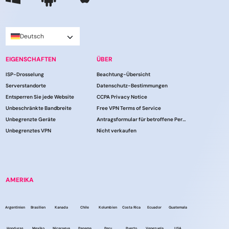
Deutsch
EIGENSCHAFTEN
ÜBER
ISP-Drosselung
Beachtung-Übersicht
Serverstandorte
Datenschutz-Bestimmungen
Entsperren Sie jede Website
CCPA Privacy Notice
Unbeschränkte Bandbreite
Free VPN Terms of Service
Unbegrenzte Geräte
Antragsformular für betroffene Personen
Unbegrenztes VPN
Nicht verkaufen
AMERIKA
Argentinien
Brasilien
Kanada
Chile
Kolumbien
Costa Rica
Ecuador
Guatemala
Honduras
Mexiko
Nicaragua
Panama
Peru
Puerto
Venezuela
USA