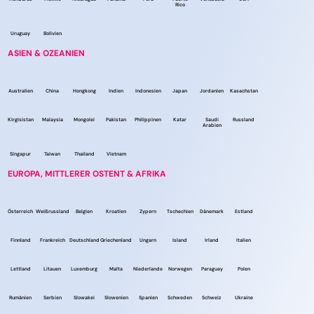
Rico
Uruguay
Bolivien
ASIEN & OZEANIEN
Australien
China
Hongkong
Indien
Indonesien
Japan
Jordanien
Kasachstan
Kirgisistan
Malaysia
Mongolei
Pakistan
Philippinen
Katar
Saudi
Russland
Arabien
Singapur
Taiwan
Thailand
Vietnam
EUROPA, MITTLERER OSTENT & AFRIKA
Österreich
Weißrussland
Belgien
Kroatien
Zypern
Tschechien
Dänemark
Estland
Finnland
Frankreich
Deutschland
Griechenland
Ungarn
Island
Irland
Italien
Lettland
Litauen
Luxemburg
Malta
Niederlande
Norwegen
Paraguay
Polen
Rumänien
Serbien
Slowakei
Slowenien
Spanien
Schweden
Schweiz
Ukraine