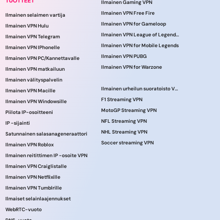
TUOTTEET
Ilmainen Gaming VPN
Ilmainen VPN Free Fire
Ilmainen selaimen vartija
Ilmainen VPN for Gameloop
Ilmainen VPN Hulu
Ilmainen VPN League of Legendsille
Ilmainen VPN Telegram
Ilmainen VPN for Mobile Legends
Ilmainen VPN IPhonelle
Ilmainen VPN PUBG
Ilmainen VPN PC/Kannettavalle
Ilmainen VPN for Warzone
Ilmainen VPN matkailuun
Ilmainen välityspalvelin
Ilmainen urheilun suoratoisto VPN
Ilmainen VPN Macille
F1 Streaming VPN
Ilmainen VPN Windowsille
MotoGP Streaming VPN
Piilota IP-osoitteeni
NFL Streaming VPN
IP -sijainti
NHL Streaming VPN
Satunnainen salasanageneraattori
Soccer streaming VPN
Ilmainen VPN Roblox
Ilmainen reitittimen IP -osoite VPN
Ilmainen VPN Craiglistalle
Ilmainen VPN Netflixille
Ilmainen VPN Tumblrille
Ilmaiset selainlaajennukset
WebRTC-vuoto