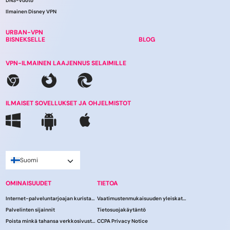
DNS-vuoto
Ilmainen Disney VPN
URBAN-VPN
BISNEKSELLE
BLOG
VPN-ILMAINEN LAAJENNUS SELAIMILLE
ILMAISET SOVELLUKSET JA OHJELMISTOT
Suomi
OMINAISUUDET
TIETOA
Internet-palveluntarjoajan kuristaminen
Vaatimustenmukaisuuden yleiskatsaus
Palvelinten sijainnit
Tietosuojakäytäntö
Poista minkä tahansa verkkosivuston esto
CCPA Privacy Notice