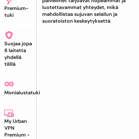
palvelimet tarjoavat nopeammat ja
luotettavammat yhteydet, mikä
Premium-
mahdollistaa sujuvan selailun ja
tuki
suoratoiston keskeytyksettä.
Suojaa jopa
8 laitetta
yhdellä
tilillä
Monialustatuki
My Urban
VPN
Premium -