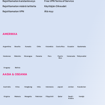
Rajoittamaton kaistanleveys
Free VPN Terms of Service
Rajoittamaton määrä laitteita
Käyttäjän Oikeudet
Rajoittamaton VPN
Älä myy
AMERIKKA
Argentiina
Brasilia
Kanada
Chile
Kolumbia
Costa Rica
Ecuador
Guatemala
Honduras
Meksiko
Nicaragua
Panama
Peru
Puerto
Venezuela
Yhdysvallat
Rico
Uruguay
Bolivia
AASIA & OSEANIA
Australia
Kiina
Hongkong
Intia
Indonesia
Japani
Jordan
Kazakstan
Kirgisia
Malesia
Mongolia
Pakistan
Filippiinit
Qatar
Saudi-
Venäjä
Arabia