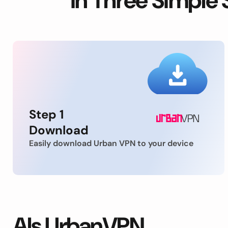
in Three Simple 
Step 1
Download
Easily download Urban VPN to your device
Als UrbanVPN