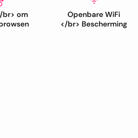
</br> om
Openbare WiFi
 browsen
</br> Bescherming