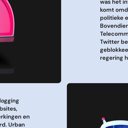
was het in
komt omda
politieke
Bovendien
Telecommu
Twitter b
geblokkee
regering 
logging
bsites,
erkingen en
rd. Urban