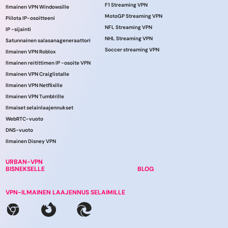
F1 Streaming VPN
Ilmainen VPN Windowsille
MotoGP Streaming VPN
Piilota IP-osoitteeni
NFL Streaming VPN
IP -sijainti
NHL Streaming VPN
Satunnainen salasanageneraattori
Soccer streaming VPN
Ilmainen VPN Roblox
Ilmainen reitittimen IP -osoite VPN
Ilmainen VPN Craiglistalle
Ilmainen VPN Netflixille
Ilmainen VPN Tumblrille
Ilmaiset selainlaajennukset
WebRTC-vuoto
DNS-vuoto
Ilmainen Disney VPN
URBAN-VPN
BISNEKSELLE
BLOG
VPN-ILMAINEN LAAJENNUS SELAIMILLE