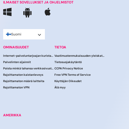
ILMAISET SOVELLUKSET JA OHJELMISTOT
Suomi
OMINAISUUDET
TIETOA
Internet-palveluntarjoajan kuristaminen
Vaatimustenmukaisuuden yleiskatsaus
Palvelinten sijainnit
Tietosuojakäytäntö
Poista minkä tahansa verkkosivuston esto
CCPA Privacy Notice
Rajoittamaton kaistanleveys
Free VPN Terms of Service
Rajoittamaton määrä laitteita
Käyttäjän Oikeudet
Rajoittamaton VPN
Älä myy
AMERIKKA