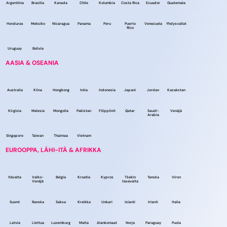
Argentiina
Brasilia
Kanada
Chile
Kolumbia
Costa Rica
Ecuador
Guatemala
Honduras
Meksiko
Nicaragua
Panama
Peru
Puerto
Venezuela
Yhdysvallat
Rico
Uruguay
Bolivia
AASIA & OSEANIA
Australia
Kiina
Hongkong
Intia
Indonesia
Japani
Jordan
Kazakstan
Kirgisia
Malesia
Mongolia
Pakistan
Filippiinit
Qatar
Saudi-
Venäjä
Arabia
Singapore
Taiwan
Thaimaa
Vietnam
EUROOPPA, LÄHI-ITÄ & AFRIKKA
Itävalta
Valko-
Belgia
Kroatia
Kypros
Tšekin
Tanska
Viron
Venäjä
tasavalta
Suomi
Ranska
Saksa
Kreikka
Unkari
Islanti
Irlanti
Italia
Latvia
Liettua
Luxemburg
Malta
Alankomaat
Norja
Paraguay
Puola