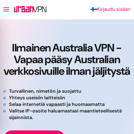
Kirjaudu sisään
Ilmainen Australia VPN -
Vapaa pääsy Australian
verkkosivuille ilman jäljitystä
Turvallinen, nimetön ja suojattu
Yhteys useisiin laitteisiin
Selaa internetiä vapaasti ja huomaamatta
Valitse IP-osoite haluamastasi maantieteellisestä
sijainnista.