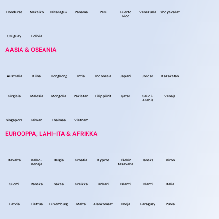
Honduras
Meksiko
Nicaragua
Panama
Peru
Puerto
Venezuela
Yhdysvallat
Rico
Uruguay
Bolivia
AASIA & OSEANIA
Australia
Kiina
Hongkong
Intia
Indonesia
Japani
Jordan
Kazakstan
Kirgisia
Malesia
Mongolia
Pakistan
Filippiinit
Qatar
Saudi-
Venäjä
Arabia
Singapore
Taiwan
Thaimaa
Vietnam
EUROOPPA, LÄHI-ITÄ & AFRIKKA
Itävalta
Valko-
Belgia
Kroatia
Kypros
Tšekin
Tanska
Viron
Venäjä
tasavalta
Suomi
Ranska
Saksa
Kreikka
Unkari
Islanti
Irlanti
Italia
Latvia
Liettua
Luxemburg
Malta
Alankomaat
Norja
Paraguay
Puola