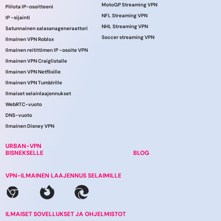
MotoGP Streaming VPN
Piilota IP-osoitteeni
NFL Streaming VPN
IP -sijainti
NHL Streaming VPN
Satunnainen salasanageneraattori
Soccer streaming VPN
Ilmainen VPN Roblox
Ilmainen reitittimen IP -osoite VPN
Ilmainen VPN Craiglistalle
Ilmainen VPN Netflixille
Ilmainen VPN Tumblrille
Ilmaiset selainlaajennukset
WebRTC-vuoto
DNS-vuoto
Ilmainen Disney VPN
URBAN-VPN
BISNEKSELLE
BLOG
VPN-ILMAINEN LAAJENNUS SELAIMILLE
ILMAISET SOVELLUKSET JA OHJELMISTOT