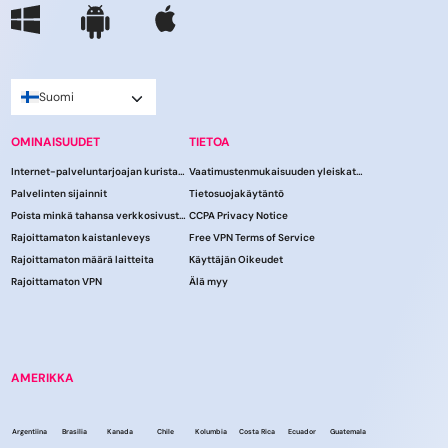
Suomi
OMINAISUUDET
TIETOA
Internet-palveluntarjoajan kuristaminen
Vaatimustenmukaisuuden yleiskatsaus
Palvelinten sijainnit
Tietosuojakäytäntö
Poista minkä tahansa verkkosivuston esto
CCPA Privacy Notice
Rajoittamaton kaistanleveys
Free VPN Terms of Service
Rajoittamaton määrä laitteita
Käyttäjän Oikeudet
Rajoittamaton VPN
Älä myy
AMERIKKA
Argentiina
Brasilia
Kanada
Chile
Kolumbia
Costa Rica
Ecuador
Guatemala