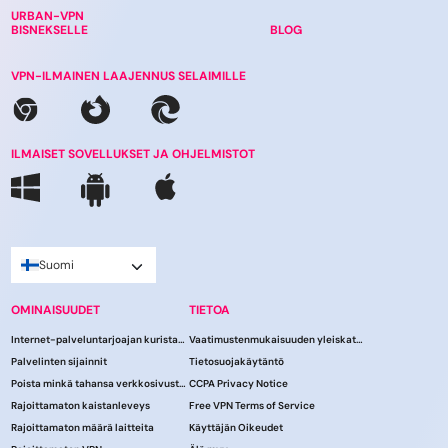
URBAN-VPN
BISNEKSELLE
BLOG
VPN-ILMAINEN LAAJENNUS SELAIMILLE
ILMAISET SOVELLUKSET JA OHJELMISTOT
Suomi
OMINAISUUDET
TIETOA
Internet-palveluntarjoajan kuristaminen
Vaatimustenmukaisuuden yleiskatsaus
Palvelinten sijainnit
Tietosuojakäytäntö
Poista minkä tahansa verkkosivuston esto
CCPA Privacy Notice
Rajoittamaton kaistanleveys
Free VPN Terms of Service
Rajoittamaton määrä laitteita
Käyttäjän Oikeudet