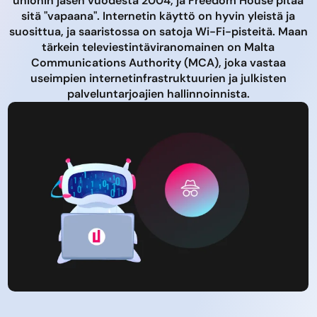
unionin jäsen vuodesta 2004, ja Freedom House pitää
sitä "vapaana". Internetin käyttö on hyvin yleistä ja
suosittua, ja saaristossa on satoja Wi-Fi-pisteitä. Maan
tärkein televiestintäviranomainen on Malta
Communications Authority (MCA), joka vastaa
useimpien internetinfrastruktuurien ja julkisten
palveluntarjoajien hallinnoinnista.