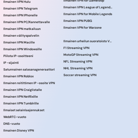
Ilmainen VPN for Gameloop
Ilmainen VPN Hulu
Ilmainen VPN League of Legendsille
Ilmainen VPN Telegram
Ilmainen VPN for Mobile Legends
Ilmainen VPN IPhonelle
Ilmainen VPN PUBG
Ilmainen VPN PC/Kannettavalle
Ilmainen VPN for Warzone
Ilmainen VPN matkailuun
Ilmainen välityspalvelin
Ilmainen urheilun suoratoisto VPN
Ilmainen VPN Macille
F1 Streaming VPN
Ilmainen VPN Windowsille
MotoGP Streaming VPN
Piilota IP-osoitteeni
NFL Streaming VPN
IP -sijainti
NHL Streaming VPN
Satunnainen salasanageneraattori
Soccer streaming VPN
Ilmainen VPN Roblox
Ilmainen reitittimen IP -osoite VPN
Ilmainen VPN Craiglistalle
Ilmainen VPN Netflixille
Ilmainen VPN Tumblrille
Ilmaiset selainlaajennukset
WebRTC-vuoto
DNS-vuoto
Ilmainen Disney VPN