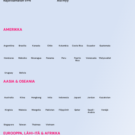
Rajoittamaton VPN
Älä myy
AMERIKKA
Argentiina
Brasilia
Kanada
Chile
Kolumbia
Costa Rica
Ecuador
Guatemala
Honduras
Meksiko
Nicaragua
Panama
Peru
Puerto
Venezuela
Yhdysvallat
Rico
Uruguay
Bolivia
AASIA & OSEANIA
Australia
Kiina
Hongkong
Intia
Indonesia
Japani
Jordan
Kazakstan
Kirgisia
Malesia
Mongolia
Pakistan
Filippiinit
Qatar
Saudi-
Venäjä
Arabia
Singapore
Taiwan
Thaimaa
Vietnam
EUROOPPA, LÄHI-ITÄ & AFRIKKA