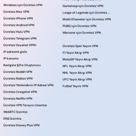
Windows için Ücretsiz VPN
Gameloop için Ücretsiz VPN
Ücretsiz Mac VPN
Leage of Legends için Ücretsiz VPN
Ücretsiz IPhone VPN
Mobil Efsaneler için Ücretsiz VPN
Ücretsiz Android VPN
PUBG için Ücretsiz VPN
Ücretsiz Hulu VPN
Warzone için Ücretsiz VPN
Ücretsiz Telegram VPN
Ücretsiz Seyahat VPN’i
Ücretsiz Spor Yayını VPN
IP adresimi gizle
F1 Yayın Akışı VPN
IP konumu
MotoGP Yayın Akışı VPN
Rastgele Şifre Oluşturucu
NFL Yayın Akışı VPN
Ücretsiz Reddit VPN
NHL Yayın Akışı VPN
Ücretsiz Roblox VPN
UFC Yayın Akışı VPN
Ücretsiz Yönlendirici IP Adresi VPN
Futbol Yayını VPN
Ücretsiz Craigslist VPN
Ücretsiz Netflix VPN
Ücretsiz VPN Tarayıcı Uzantısı
WebRTC Sızıntısı
DNS Sızıntısı
Ücretsiz Disney Plus VPN