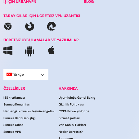
IŞ IÇIN URBANVPN
BLOG
TARAYICILAR IÇIN ÜCRETSIZ VPN UZANTISI
ÜCRETSIZ UYGULAMALAR VE YAZILIMLAR
Türkçe
ÖZELLİKLER
HAKKINDA
İSS kısıtlaması
Uyumluluğa Genel Bakış
Sunucu Konumları
Gizlilik Politikası
Herhangi bir web sitesinin engelini kaldırın
CCPA Privacy Notice
Sınırsız Bant Genişliği
hi̇zmet şartlari
Sınırsız Cihaz
Veri Sahibi Hakları
Sınırsız VPN
Neden ücretsiz?
Satmayın