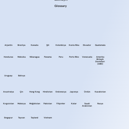
Glossary
Arjantin
Brezilya
Kanada
Şili
Kolombiya
Kosta Rika
Ekvador
Guatemala
Honduras
Meksika
Nikaragua
Panama
Peru
Porto Riko
Venezuela
Amerika
Birleşik
Devletleri
(ABD)
Uruguay
Bolivya
Avustralya
Çin
Hong Kong
Hindistan
Endonezya
Japonya
Ürdün
Kazakistan
Kırgızistan
Malezya
Moğolistan
Pakistan
Filipinler
Katar
Suudi
Rusya
Arabistan
Singapur
Tayvan
Tayland
Vietnam