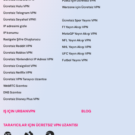
PUBG için Ücretsiz VPN
Ücretsiz Hulu VPN
Warzone için Ücretsiz VPN
Ücretsiz Telegram VPN
Ücretsiz Seyahat VPN’i
Ücretsiz Spor Yayını VPN
IP adresimi gizle
F1 Yayın Akışı VPN
IP konumu
MotoGP Yayın Akışı VPN
Rastgele Şifre Oluşturucu
NFL Yayın Akışı VPN
Ücretsiz Reddit VPN
NHL Yayın Akışı VPN
Ücretsiz Roblox VPN
UFC Yayın Akışı VPN
Ücretsiz Yönlendirici IP Adresi VPN
Futbol Yayını VPN
Ücretsiz Craigslist VPN
Ücretsiz Netflix VPN
Ücretsiz VPN Tarayıcı Uzantısı
WebRTC Sızıntısı
DNS Sızıntısı
Ücretsiz Disney Plus VPN
IŞ IÇIN URBANVPN
BLOG
TARAYICILAR IÇIN ÜCRETSIZ VPN UZANTISI