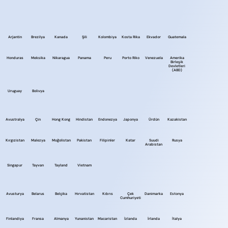
Arjantin
Brezilya
Kanada
Şili
Kolombiya
Kosta Rika
Ekvador
Guatemala
Honduras
Meksika
Nikaragua
Panama
Peru
Porto Riko
Venezuela
Amerika
Birleşik
Devletleri
(ABD)
Uruguay
Bolivya
Avustralya
Çin
Hong Kong
Hindistan
Endonezya
Japonya
Ürdün
Kazakistan
Kırgızistan
Malezya
Moğolistan
Pakistan
Filipinler
Katar
Suudi
Rusya
Arabistan
Singapur
Tayvan
Tayland
Vietnam
Avusturya
Belarus
Belçika
Hırvatistan
Kıbrıs
Çek
Danimarka
Estonya
Cumhuriyeti
Finlandiya
Fransa
Almanya
Yunanistan
Macaristan
İzlanda
İrlanda
İtalya