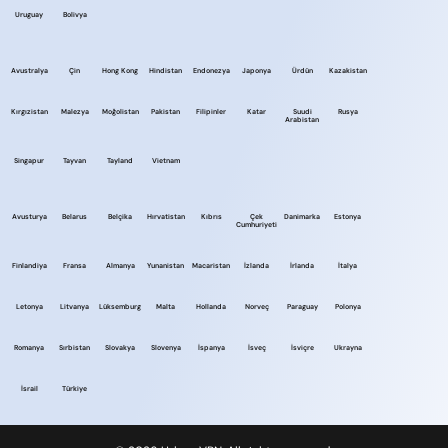
Uruguay
Bolivya
Avustralya
Çin
Hong Kong
Hindistan
Endonezya
Japonya
Ürdün
Kazakistan
Kırgızistan
Malezya
Moğolistan
Pakistan
Filipinler
Katar
Suudi
Rusya
Arabistan
Singapur
Tayvan
Tayland
Vietnam
Avusturya
Belarus
Belçika
Hırvatistan
Kıbrıs
Çek
Danimarka
Estonya
Cumhuriyeti
Finlandiya
Fransa
Almanya
Yunanistan
Macaristan
İzlanda
İrlanda
İtalya
Letonya
Litvanya
Lüksemburg
Malta
Hollanda
Norveç
Paraguay
Polonya
Romanya
Sırbistan
Slovakya
Slovenya
İspanya
İsveç
İsviçre
Ukrayna
İsrail
Türkiye