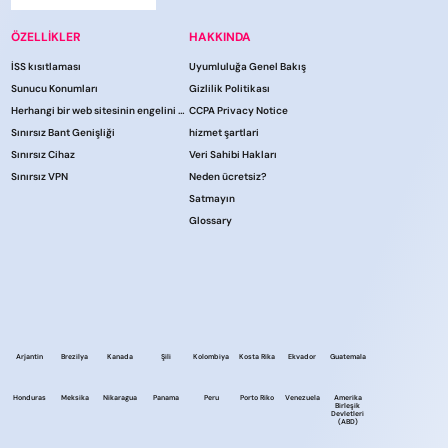
ÖZELLİKLER
HAKKINDA
İSS kısıtlaması
Uyumluluğa Genel Bakış
Sunucu Konumları
Gizlilik Politikası
Herhangi bir web sitesinin engelini kaldırın
CCPA Privacy Notice
Sınırsız Bant Genişliği
hi̇zmet şartlari
Sınırsız Cihaz
Veri Sahibi Hakları
Sınırsız VPN
Neden ücretsiz?
Satmayın
Glossary
Arjantin
Brezilya
Kanada
Şili
Kolombiya
Kosta Rika
Ekvador
Guatemala
Honduras
Meksika
Nikaragua
Panama
Peru
Porto Riko
Venezuela
Amerika
Birleşik
Devletleri
(ABD)