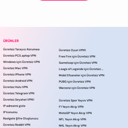
ÜRÜNLER
Ücretsiz Tarayıcı Koruması
Ücretsiz Oyun VPN’i
Ücretsiz PC/Laptop VPN
Free Fire için Ücretsiz VPN
Windows için Ücretsiz VPN
Gameloop için Ücretsiz VPN
Ücretsiz Mac VPN
Leage of Legends için Ücretsiz VPN
Ücretsiz IPhone VPN
Mobil Efsaneler için Ücretsiz VPN
Ücretsiz Android VPN
PUBG için Ücretsiz VPN
Ücretsiz Hulu VPN
Warzone için Ücretsiz VPN
Ücretsiz Telegram VPN
Ücretsiz Seyahat VPN’i
Ücretsiz Spor Yayını VPN
IP adresimi gizle
F1 Yayın Akışı VPN
IP konumu
MotoGP Yayın Akışı VPN
Rastgele Şifre Oluşturucu
NFL Yayın Akışı VPN
Ücretsiz Reddit VPN
NHL Yayın Akışı VPN