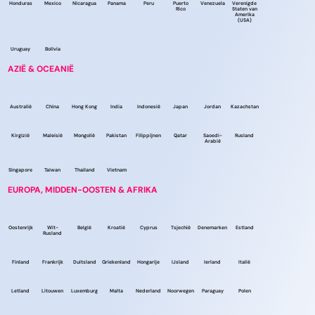
Honduras
Mexico
Nicaragua
Panama
Peru
Puerto
Venezuela
Verenigde
Rico
Staten van
Amerika
(USA)
Uruguay
Bolivia
AZIË & OCEANIË
Australië
China
Hong Kong
India
Indonesië
Japan
Jordan
Kazachstan
Kirgizië
Maleisië
Mongolië
Pakistan
Filippijnen
Qatar
Saoedi-
Rusland
Arabië
Singapore
Taiwan
Thailand
Vietnam
EUROPA, MIDDEN-OOSTEN & AFRIKA
Oostenrijk
Wit-
België
Kroatië
Cyprus
Tsjechië
Denemarken
Estland
Rusland
Finland
Frankrijk
Duitsland
Griekenland
Hongarije
IJsland
Ierland
Italië
Letland
Litouwen
Luxemburg
Malta
Nederland
Noorwegen
Paraguay
Polen