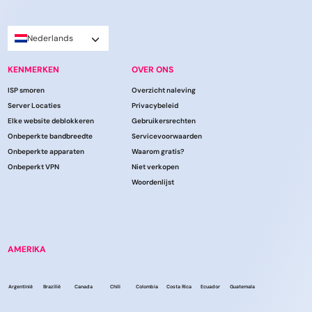
Nederlands
KENMERKEN
OVER ONS
ISP smoren
Overzicht naleving
Server Locaties
Privacybeleid
Elke website deblokkeren
Gebruikersrechten
Onbeperkte bandbreedte
Servicevoorwaarden
Onbeperkte apparaten
Waarom gratis?
Onbeperkt VPN
Niet verkopen
Woordenlijst
AMERIKA
Argentinië
Brazilië
Canada
Chili
Colombia
Costa Rica
Ecuador
Guatemala