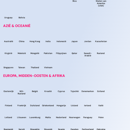
Rico
Staten van
Amerika
(USA)
Uruguay
Bolivia
AZIË & OCEANIË
Australië
China
Hong Kong
India
Indonesië
Japan
Jordan
Kazachstan
Kirgizië
Maleisië
Mongolië
Pakistan
Filippijnen
Qatar
Saoedi-
Rusland
Arabië
Singapore
Taiwan
Thailand
Vietnam
EUROPA, MIDDEN-OOSTEN & AFRIKA
Oostenrijk
Wit-
België
Kroatië
Cyprus
Tsjechië
Denemarken
Estland
Rusland
Finland
Frankrijk
Duitsland
Griekenland
Hongarije
IJsland
Ierland
Italië
Letland
Litouwen
Luxemburg
Malta
Nederland
Noorwegen
Paraguay
Polen
Roemenië
Servië
Slowakije
Slovenië
Spanje
Zweden
Zwitserland
Oekraïne