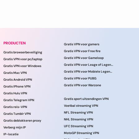
PRODUCTEN
Gratis VPN voor gamers
Gratis VPN voor Free fire
Gratis browserbeveiliging
Gratis VPN voor Gameloop
Gratis VPN voor pc/laptop
Gratis VPN voor Leage of Legends
Gratis VPN voor Windows
Gratis VPN voor Mobiele Legenden
Gratis Mac VPN
Gratis VPN voor PUBG
Gratis Android VPN
Gratis VPN voor Warzone
Gratis IPhone VPN
Gratis Hulu VPN
Gratis sport uitzendingen VPN
Gratis Telegram VPN
Voetbal streaming VPN
Gratis reis-VPN
NFL Streaming VPN
Gratis Tumblr VPN
NHL Streaming VPN
Gratis deblokkeren proxy
UFC Streaming VPN
Verberg mijn IP
MotoGP Streaming VPN
IP-locatie