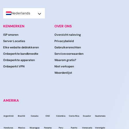
Nederlands
KENMERKEN
OVER ONS
ISP smoren
Overzicht naleving
Server Locaties
Privacybeleid
Elke website deblokkeren
Gebruikersrechten
Onbeperkte bandbreedte
Servicevoorwaarden
Onbeperkte apparaten
Waarom gratis?
Onbeperkt VPN
Niet verkopen
Woordenlijst
AMERIKA
Argentinië
Brazilië
Canada
Chili
Colombia
Costa Rica
Ecuador
Guatemala
Honduras
Mexico
Nicaragua
Panama
Peru
Puerto
Venezuela
Verenigde