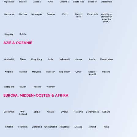
Argentinië
Brazilië
Canada
Chili
Colombia
Costa Rica
Ecuador
Guatemala
Honduras
Mexico
Nicaragua
Panama
Peru
Puerto
Venezuela
Verenigde
Rico
Staten van
Amerika
(USA)
Uruguay
Bolivia
AZIË & OCEANIË
Australië
China
Hong Kong
India
Indonesië
Japan
Jordan
Kazachstan
Kirgizië
Maleisië
Mongolië
Pakistan
Filippijnen
Qatar
Saoedi-
Rusland
Arabië
Singapore
Taiwan
Thailand
Vietnam
EUROPA, MIDDEN-OOSTEN & AFRIKA
Oostenrijk
Wit-
België
Kroatië
Cyprus
Tsjechië
Denemarken
Estland
Rusland
Finland
Frankrijk
Duitsland
Griekenland
Hongarije
IJsland
Ierland
Italië