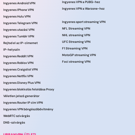
Ingyenes VPN a PUBG-hez
Ingyenes Android VPN
Ingyenes VPN a Warzone-hoz
Ingyenes IPhone VPN
Ingyenes Hulu VPN
Ingyenes sport streaming VPN
Ingyenes Telegram VPN
NFL Streaming VPN
Ingyenes utazási VPN
NHL streaming VPN
Ingyenes Tumblr VPN
UFC Streaming VPN
Rejtsd el az IP-címemet
F1 Streaming VPN
IP-helyszín
MotoGP streaming VPN
Ingyenes Reddit VPN
Foci streaming VPN
Ingyenes Roblox VPN
Ingyenes Craigslist VPN
Ingyenes Netflix VPN
Ingyenes Disney Plus VPN
Ingyenes blokkolás feloldása Proxy
Véletlen jelszó generátor
Ingyenes Router IP cím VPN
Ingyenes VPN böngészőbővítmény
WebRTC szivárgás
DNS-szivárgás
URBANVPN ÜZLETI