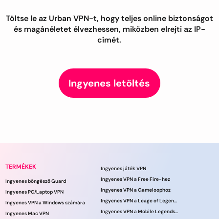
Töltse le az Urban VPN-t, hogy teljes online biztonságot
és magánéletet élvezhessen, miközben elrejti az IP-
címét.
Ingyenes letöltés
TERMÉKEK
Ingyenes játék VPN
Ingyenes VPN a Free Fire-hez
Ingyenes böngésző Guard
Ingyenes VPN a Gameloophoz
Ingyenes PC/Laptop VPN
Ingyenes VPN a Leage of Legends játékhoz
Ingyenes VPN a Windows számára
Ingyenes VPN a Mobile Legends számára
Ingyenes Mac VPN