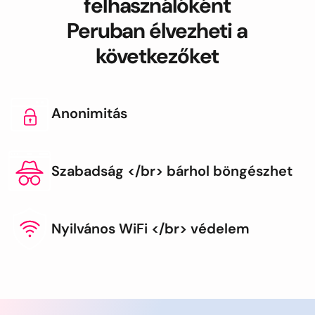
felhasználóként
Peruban élvezheti a
következőket
Anonimitás
Szabadság </br> bárhol böngészhet
Nyilvános WiFi </br> védelem