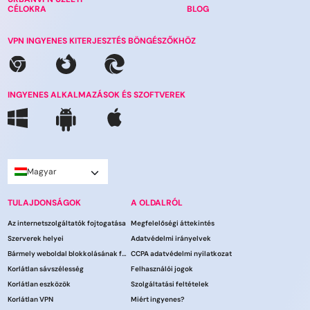
CÉLOKRA
BLOG
VPN INGYENES KITERJESZTÉS BÖNGÉSZŐKHÖZ
INGYENES ALKALMAZÁSOK ÉS SZOFTVEREK
Magyar
TULAJDONSÁGOK
A OLDALRÓL
Az internetszolgáltatók fojtogatása
Megfelelőségi áttekintés
Szerverek helyei
Adatvédelmi irányelvek
Bármely weboldal blokkolásának feloldása
CCPA adatvédelmi nyilatkozat
Korlátlan sávszélesség
Felhasználói jogok
Korlátlan eszközök
Szolgáltatási feltételek
Korlátlan VPN
Miért ingyenes?