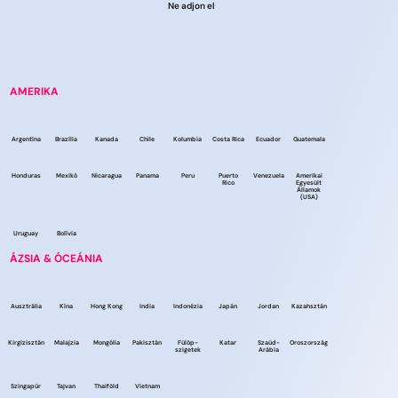
Ne adjon el
AMERIKA
Argentína
Brazília
Kanada
Chile
Kolumbia
Costa Rica
Ecuador
Guatemala
Honduras
Mexikó
Nicaragua
Panama
Peru
Puerto
Venezuela
Amerikai
Rico
Egyesült
Államok
(USA)
Uruguay
Bolívia
ÁZSIA & ÓCEÁNIA
Ausztrália
Kína
Hong Kong
India
Indonézia
Japán
Jordan
Kazahsztán
Kirgizisztán
Malajzia
Mongólia
Pakisztán
Fülöp-
Katar
Szaúd-
Oroszország
szigetek
Arábia
Szingapúr
Tajvan
Thaiföld
Vietnam