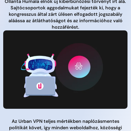
Ollanta Humala elnök új kiberbűnözési törvényt írt alá.
Sajtócsoportok aggodalmukat fejezték ki, hogy a
kongresszus által zárt ülésen elfogadott jogszabály
aláássa az átláthatóságot és az információhoz való
hozzáférést.
Az Urban VPN teljes mértékben naplózásmentes
politikát követ, így minden weboldalhoz, közösségi