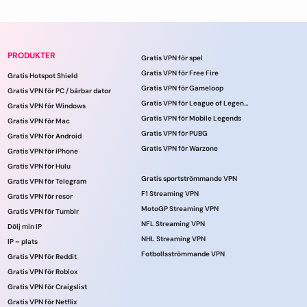
PRODUKTER
Gratis VPN för spel
Gratis VPN för Free Fire
Gratis Hotspot Shield
Gratis VPN för Gameloop
Gratis VPN för PC / bärbar dator
Gratis VPN för League of Legends
Gratis VPN för Windows
Gratis VPN för Mobile Legends
Gratis VPN för Mac
Gratis VPN för PUBG
Gratis VPN för Android
Gratis VPN för Warzone
Gratis VPN för iPhone
Gratis VPN för Hulu
Gratis sportströmmande VPN
Gratis VPN för Telegram
F1 Streaming VPN
Gratis VPN för resor
MotoGP Streaming VPN
Gratis VPN för Tumblr
NFL Streaming VPN
Dölj min IP
NHL Streaming VPN
IP – plats
Fotbollsströmmande VPN
Gratis VPN för Reddit
Gratis VPN för Roblox
Gratis VPN för Craigslist
Gratis VPN för Netflix