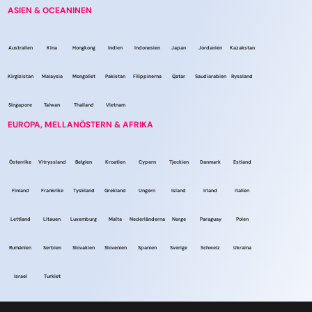
ASIEN & OCEANINEN
Australien
Kina
Hongkong
Indien
Indonesien
Japan
Jordanien
Kazakstan
Kirgizistan
Malaysia
Mongoliet
Pakistan
Filippinerna
Qatar
Saudiarabien
Ryssland
Singapore
Taiwan
Thailand
Vietnam
EUROPA, MELLANÖSTERN & AFRIKA
Österrike
Vitryssland
Belgien
Kroatien
Cypern
Tjeckien
Danmark
Estland
Finland
Frankrike
Tyskland
Grekland
Ungern
Island
Irland
Italien
Lettland
Litauen
Luxemburg
Malta
Nederländerna
Norge
Paraguay
Polen
Rumänien
Serbien
Slovakien
Slovenien
Spanien
Sverige
Schweiz
Ukraina
Israel
Turkiet