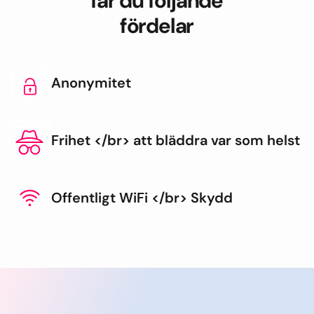
får du följande
fördelar
Anonymitet
Frihet </br> att bläddra var som helst
Offentligt WiFi </br> Skydd