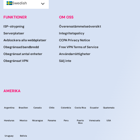
Swedish
FUNKTIONER
OM OSS
ISP-strypning
Överensstämmelseöversikt
Serverplatser
Integritetspolicy
Avblockera alla webbplatser
CCPA Privacy Notice
Obegränsad bandbredd
Free VPN Terms of Service
Obegränsat antal enheter
Användarrättigheter
Obegränsat VPN
Sälj inte
AMERIKA
Argentina
Brasilien
Canada
Chile
Colombia
Costa Rica
Ecuador
Guatemala
Honduras
Mexico
Nicaragua
Panama
Peru
Puerto
Venezuela
USA
Rico
Uruguay
Bolivia