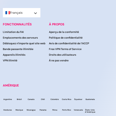
Français
FONCTIONNALITÉS
À PROPOS
Limitation du FAI
Aperçu de la conformité
Emplacements des serveurs
Politique de confidentialité
Débloquez n’importe quel site web
Avis de confidentialité de l’ACCP
Bande passante illimitée
Free VPN Terms of Service
Appareils illimités
Droits des utilisateurs
VPN illimité
À ne pas vendre
AMÉRIQUE
Argentine
Brésil
Canada
Chili
Colombie
Costa Rica
Équateur
Guatemala
Honduras
Mexique
Nicaragua
Panama
Pérou
Porto Rico
Venezuela
États-Unis
d’Amérique