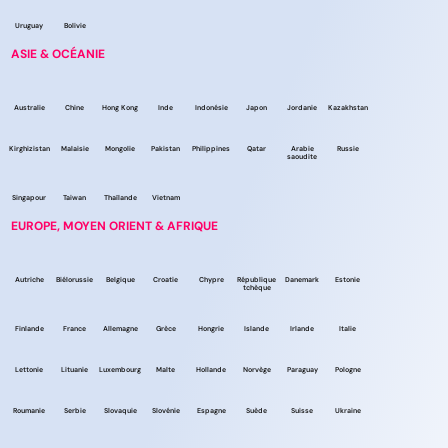
Uruguay
Bolivie
ASIE & OCÉANIE
Australie
Chine
Hong Kong
Inde
Indonésie
Japon
Jordanie
Kazakhstan
Kirghizistan
Malaisie
Mongolie
Pakistan
Philippines
Qatar
Arabie
Russie
saoudite
Singapour
Taiwan
Thaïlande
Vietnam
EUROPE, MOYEN ORIENT & AFRIQUE
Autriche
Biélorussie
Belgique
Croatie
Chypre
République
Danemark
Estonie
tchèque
Finlande
France
Allemagne
Grèce
Hongrie
Islande
Irlande
Italie
Lettonie
Lituanie
Luxembourg
Malte
Hollande
Norvège
Paraguay
Pologne
Roumanie
Serbie
Slovaquie
Slovénie
Espagne
Suède
Suisse
Ukraine