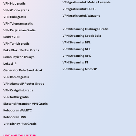
VPN gratis untuk Mobile Legends
VPN Mac gratis
VPN gratis untuk PUBG
VPN iPhone gratis
VPN gratis untuk Warzone
VPN Hulu gratis
VPN Telegram gratis
VPN Streaming Olahraga Gratis
VPN Perjalanan Gratis
VPN Streaming Sepak Bola
Reddit VPN
VPN Streaming NFL
VPN Tumblr gratis
VPN Streaming NHL
Buka Blokir Proksi Gratis
VPN Streaming UFC
Sembunyikan IP Saya
VPN Streaming F1
Lokasi IP
VPN Streaming MotoGP
Generator Kata Sandi Acak
VPN Roblox gratis
VPN Alamat IP Router Gratis
VPN Craigslist gratis
VPN Netflix gratis
Ekstensi Peramban VPN Gratis
Kebocoran WebRTC
Kebocoran DNS
VPN Disney Plus Gratis