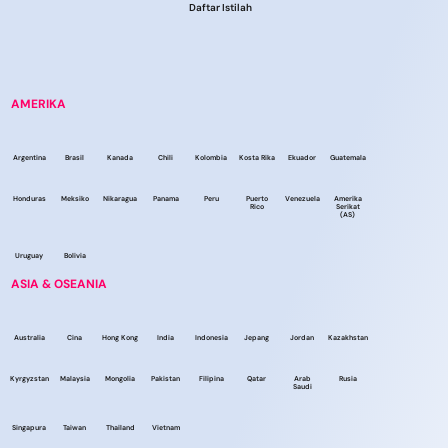
Daftar Istilah
AMERIKA
Argentina
Brasil
Kanada
Chili
Kolombia
Kosta Rika
Ekuador
Guatemala
Honduras
Meksiko
Nikaragua
Panama
Peru
Puerto
Venezuela
Amerika
Rico
Serikat
(AS)
Uruguay
Bolivia
ASIA & OSEANIA
Australia
Cina
Hong Kong
India
Indonesia
Jepang
Jordan
Kazakhstan
Kyrgyzstan
Malaysia
Mongolia
Pakistan
Filipina
Qatar
Arab
Rusia
Saudi
Singapura
Taiwan
Thailand
Vietnam