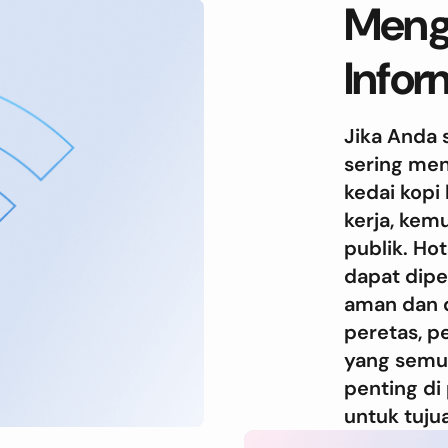
Meng
Infor
Jika Anda 
sering men
kedai kopi
kerja, kem
publik. Ho
dapat dipe
aman dan 
peretas, p
yang semua
penting d
untuk tuju