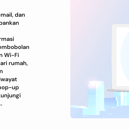
email, dan
rbankan
rmasi
pembobolan
an Wi-Fi
ari rumah,
n
iwayat
 pop-up
kunjungi
.