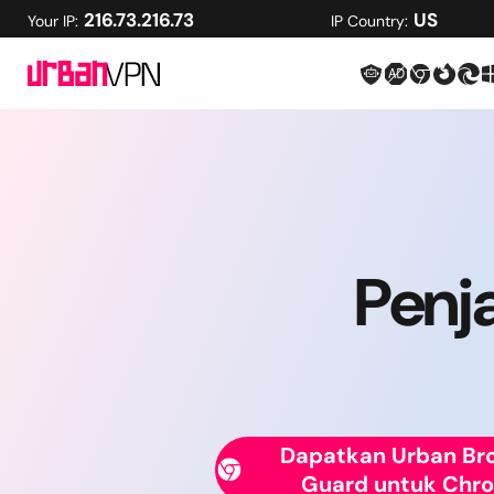
216.73.216.73
US
Your IP:
IP Country:
Penj
Dapatkan Urban Br
Guard untuk Chr