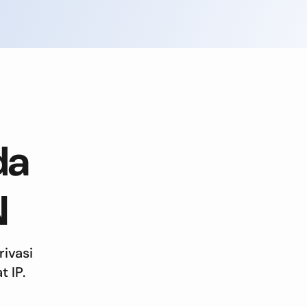
da
N
ivasi
 IP.