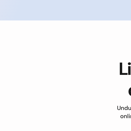
L
Undu
onl