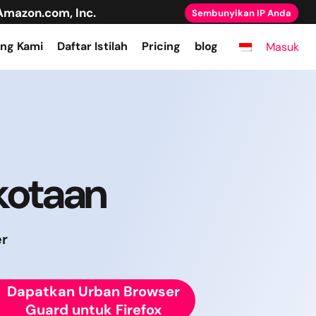
Amazon.com, Inc.
Sembunyikan IP Anda
ng Kami
Daftar Istilah
Pricing
blog
Masuk
kotaan
r
Dapatkan Urban Browser
Guard untuk Firefox