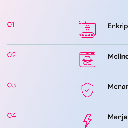
01
Enkri
02
Melind
03
Menam
04
Menja