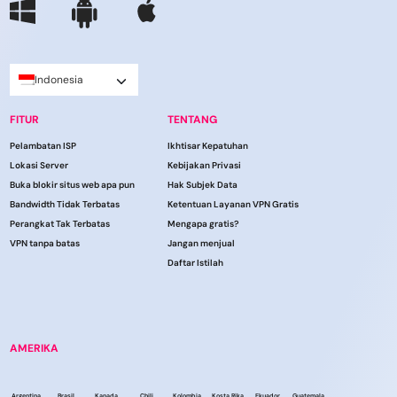
Indonesia
FITUR
TENTANG
Pelambatan ISP
Ikhtisar Kepatuhan
Lokasi Server
Kebijakan Privasi
Buka blokir situs web apa pun
Hak Subjek Data
Bandwidth Tidak Terbatas
Ketentuan Layanan VPN Gratis
Perangkat Tak Terbatas
Mengapa gratis?
VPN tanpa batas
Jangan menjual
Daftar Istilah
AMERIKA
Argentina
Brasil
Kanada
Chili
Kolombia
Kosta Rika
Ekuador
Guatemala