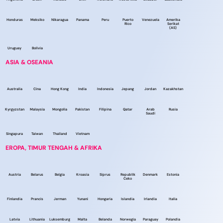
Honduras
Meksiko
Nikaragua
Panama
Peru
Puerto
Venezuela
Amerika
Rico
Serikat
(AS)
Uruguay
Bolivia
ASIA & OSEANIA
Australia
Cina
Hong Kong
India
Indonesia
Jepang
Jordan
Kazakhstan
Kyrgyzstan
Malaysia
Mongolia
Pakistan
Filipina
Qatar
Arab
Rusia
Saudi
Singapura
Taiwan
Thailand
Vietnam
EROPA, TIMUR TENGAH & AFRIKA
Austria
Belarus
Belgia
Kroasia
Siprus
Republik
Denmark
Estonia
Ceko
Finlandia
Prancis
Jerman
Yunani
Hongaria
Islandia
Irlandia
Italia
Latvia
Lithuania
Luksemburg
Malta
Belanda
Norwegia
Paraguay
Polandia