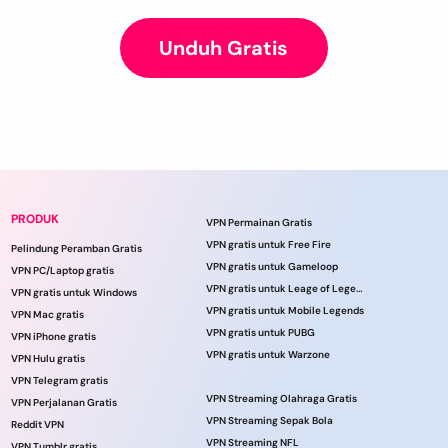
Unduh Gratis
PRODUK
VPN Permainan Gratis
VPN gratis untuk Free Fire
Pelindung Peramban Gratis
VPN gratis untuk Gameloop
VPN PC/Laptop gratis
VPN gratis untuk Leage of Legends
VPN gratis untuk Windows
VPN gratis untuk Mobile Legends
VPN Mac gratis
VPN gratis untuk PUBG
VPN iPhone gratis
VPN gratis untuk Warzone
VPN Hulu gratis
VPN Telegram gratis
VPN Streaming Olahraga Gratis
VPN Perjalanan Gratis
VPN Streaming Sepak Bola
Reddit VPN
VPN Streaming NFL
VPN Tumblr gratis