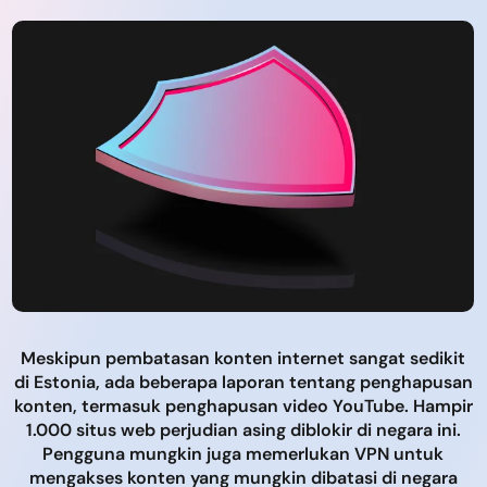
Meskipun pembatasan konten internet sangat sedikit
di Estonia, ada beberapa laporan tentang penghapusan
konten, termasuk penghapusan video YouTube. Hampir
1.000 situs web perjudian asing diblokir di negara ini.
Pengguna mungkin juga memerlukan VPN untuk
mengakses konten yang mungkin dibatasi di negara