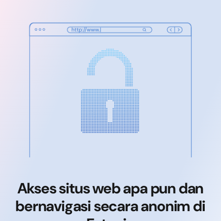
Akses situs web apa pun dan
bernavigasi secara anonim di