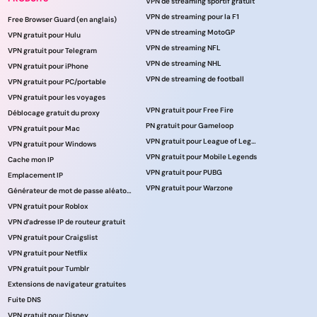
VPN de streaming sportif gratuit
VPN de streaming pour la F1
Free Browser Guard (en anglais)
VPN de streaming MotoGP
VPN gratuit pour Hulu
VPN de streaming NFL
VPN gratuit pour Telegram
VPN de streaming NHL
VPN gratuit pour iPhone
VPN de streaming de football
VPN gratuit pour PC/portable
VPN gratuit pour les voyages
VPN gratuit pour Free Fire
Déblocage gratuit du proxy
PN gratuit pour Gameloop
VPN gratuit pour Mac
VPN gratuit pour League of Legends
VPN gratuit pour Windows
VPN gratuit pour Mobile Legends
Cache mon IP
VPN gratuit pour PUBG
Emplacement IP
VPN gratuit pour Warzone
Générateur de mot de passe aléatoire
VPN gratuit pour Roblox
VPN d’adresse IP de routeur gratuit
VPN gratuit pour Craigslist
VPN gratuit pour Netflix
VPN gratuit pour Tumblr
Extensions de navigateur gratuites
Fuite DNS
VPN gratuit pour Disney