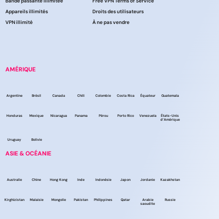
Bande passante illimitée
Free VPN Terms of Service
Appareils illimités
Droits des utilisateurs
VPN illimité
À ne pas vendre
AMÉRIQUE
Argentine
Brésil
Canada
Chili
Colombie
Costa Rica
Équateur
Guatemala
Honduras
Mexique
Nicaragua
Panama
Pérou
Porto Rico
Venezuela
États-Unis
d’Amérique
Uruguay
Bolivie
ASIE & OCÉANIE
Australie
Chine
Hong Kong
Inde
Indonésie
Japon
Jordanie
Kazakhstan
Kirghizistan
Malaisie
Mongolie
Pakistan
Philippines
Qatar
Arabie
Russie
saoudite