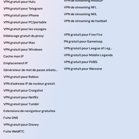
VPN de streaming MotoGP
VPN gratuit pour Hulu
VPN de streaming NFL
VPN gratuit pour Telegram
VPN de streaming NHL
VPN gratuit pour iPhone
VPN de streaming de football
VPN gratuit pour PC/portable
VPN gratuit pour les voyages
VPN gratuit pour Free Fire
Déblocage gratuit du proxy
PN gratuit pour Gameloop
VPN gratuit pour Mac
VPN gratuit pour League of Legends
VPN gratuit pour Windows
VPN gratuit pour Mobile Legends
Cache mon IP
VPN gratuit pour PUBG
Emplacement IP
VPN gratuit pour Warzone
Générateur de mot de passe aléatoire
VPN gratuit pour Roblox
VPN d’adresse IP de routeur gratuit
VPN gratuit pour Craigslist
VPN gratuit pour Netflix
VPN gratuit pour Tumblr
Extensions de navigateur gratuites
Fuite DNS
VPN gratuit pour Disney
Fuite WebRTC