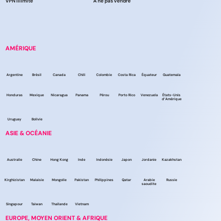
VPN illimité
À ne pas vendre
AMÉRIQUE
Argentine
Brésil
Canada
Chili
Colombie
Costa Rica
Équateur
Guatemala
Honduras
Mexique
Nicaragua
Panama
Pérou
Porto Rico
Venezuela
États-Unis
d’Amérique
Uruguay
Bolivie
ASIE & OCÉANIE
Australie
Chine
Hong Kong
Inde
Indonésie
Japon
Jordanie
Kazakhstan
Kirghizistan
Malaisie
Mongolie
Pakistan
Philippines
Qatar
Arabie
Russie
saoudite
Singapour
Taiwan
Thaïlande
Vietnam
EUROPE, MOYEN ORIENT & AFRIQUE