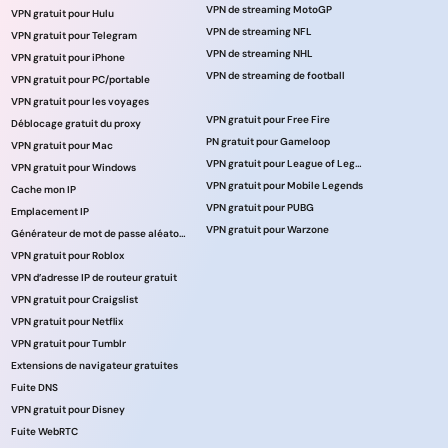
VPN de streaming MotoGP
VPN gratuit pour Hulu
VPN de streaming NFL
VPN gratuit pour Telegram
VPN de streaming NHL
VPN gratuit pour iPhone
VPN de streaming de football
VPN gratuit pour PC/portable
VPN gratuit pour les voyages
VPN gratuit pour Free Fire
Déblocage gratuit du proxy
PN gratuit pour Gameloop
VPN gratuit pour Mac
VPN gratuit pour League of Legends
VPN gratuit pour Windows
VPN gratuit pour Mobile Legends
Cache mon IP
VPN gratuit pour PUBG
Emplacement IP
VPN gratuit pour Warzone
Générateur de mot de passe aléatoire
VPN gratuit pour Roblox
VPN d’adresse IP de routeur gratuit
VPN gratuit pour Craigslist
VPN gratuit pour Netflix
VPN gratuit pour Tumblr
Extensions de navigateur gratuites
Fuite DNS
VPN gratuit pour Disney
Fuite WebRTC