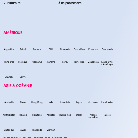
VPN illimité
À ne pas vendre
AMÉRIQUE
Argentine
Brésil
Canada
Chili
Colombie
Costa Rica
Équateur
Guatemala
Honduras
Mexique
Nicaragua
Panama
Pérou
Porto Rico
Venezuela
États-Unis
d’Amérique
Uruguay
Bolivie
ASIE & OCÉANIE
Australie
Chine
Hong Kong
Inde
Indonésie
Japon
Jordanie
Kazakhstan
Kirghizistan
Malaisie
Mongolie
Pakistan
Philippines
Qatar
Arabie
Russie
saoudite
Singapour
Taiwan
Thaïlande
Vietnam