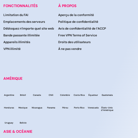
FONCTIONNALITÉS
À PROPOS
Limitation du FAI
Aperçu de la conformité
Emplacements des serveurs
Politique de confidentialité
Débloquez n’importe quel site web
Avis de confidentialité de l’ACCP
Bande passante illimitée
Free VPN Terms of Service
Appareils illimités
Droits des utilisateurs
VPN illimité
À ne pas vendre
AMÉRIQUE
Argentine
Brésil
Canada
Chili
Colombie
Costa Rica
Équateur
Guatemala
Honduras
Mexique
Nicaragua
Panama
Pérou
Porto Rico
Venezuela
États-Unis
d’Amérique
Uruguay
Bolivie
ASIE & OCÉANIE