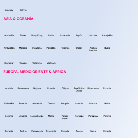
Uruguay
Bolivia
ASIA & OCEANÍA
Australia
China
Hong Kong
India
Indonesia
Japón
Jordán
Kazajstán
Kirguistán
Malasia
Mongolia
Pakistán
Filipinas
Qatar
Arabia
Rusia
Saudita
Singapur
Taiwan
Tailandia
Vietnam
EUROPA, MEDIO ORIENTE & ÁFRICA
Austria
Bielorrusia
Bélgica
Croacia
Chipre
República
Dinamarca
Estonia
Checa
Finlandia
Francia
Alemania
Grecia
Hungría
Islandia
Irlanda
Italia
Letonia
Lituania
Luxemburgo
Malta
Países
Noruega
Paraguay
Polonia
Bajos
Rumania
Serbia
Eslovaquia
Eslovenia
España
Suecia
Suiza
Ucrania