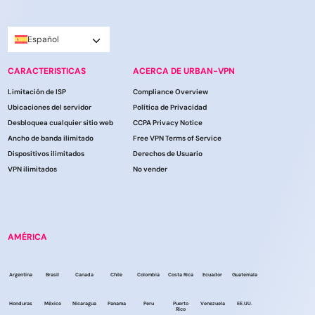
Español
CARACTERISTICAS
ACERCA DE URBAN-VPN
Limitación de ISP
Compliance Overview
Ubicaciones del servidor
Política de Privacidad
Desbloquea cualquier sitio web
CCPA Privacy Notice
Ancho de banda ilimitado
Free VPN Terms of Service
Dispositivos ilimitados
Derechos de Usuario
VPN ilimitados
No vender
AMÉRICA
Argentina
Brasil
Canada
Chile
Colombia
Costa Rica
Ecuador
Guatemala
Honduras
México
Nicaragua
Panama
Peru
Puerto
Venezuela
EE.UU.
Rico