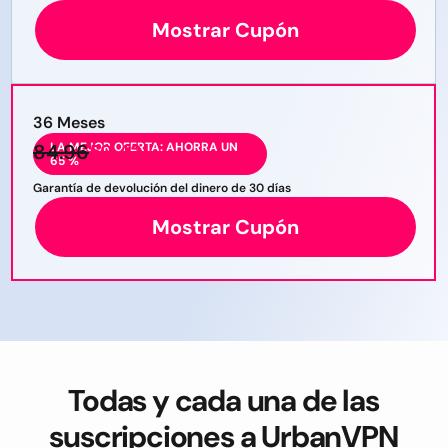
Mostrar Cupón
36 Meses
84.96
LA MEJOR OFERTA: AHORRA UN
59.42
65 %
Garantía de devolución del dinero de 30 días
Mostrar Cupón
Todas y cada una de las
suscripciones a UrbanVPN