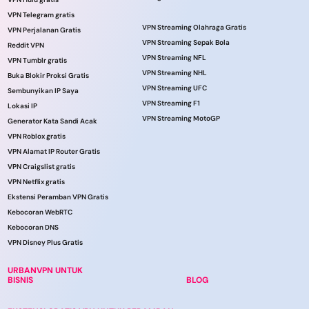
VPN Telegram gratis
VPN Streaming Olahraga Gratis
VPN Perjalanan Gratis
VPN Streaming Sepak Bola
Reddit VPN
VPN Streaming NFL
VPN Tumblr gratis
VPN Streaming NHL
Buka Blokir Proksi Gratis
VPN Streaming UFC
Sembunyikan IP Saya
VPN Streaming F1
Lokasi IP
VPN Streaming MotoGP
Generator Kata Sandi Acak
VPN Roblox gratis
VPN Alamat IP Router Gratis
VPN Craigslist gratis
VPN Netflix gratis
Ekstensi Peramban VPN Gratis
Kebocoran WebRTC
Kebocoran DNS
VPN Disney Plus Gratis
URBANVPN UNTUK
BISNIS
BLOG