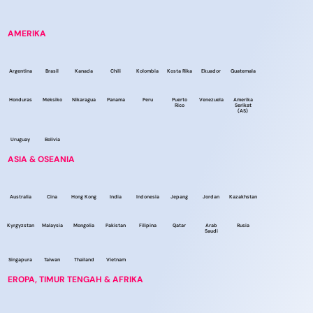
AMERIKA
Argentina
Brasil
Kanada
Chili
Kolombia
Kosta Rika
Ekuador
Guatemala
Honduras
Meksiko
Nikaragua
Panama
Peru
Puerto
Venezuela
Amerika
Rico
Serikat
(AS)
Uruguay
Bolivia
ASIA & OSEANIA
Australia
Cina
Hong Kong
India
Indonesia
Jepang
Jordan
Kazakhstan
Kyrgyzstan
Malaysia
Mongolia
Pakistan
Filipina
Qatar
Arab
Rusia
Saudi
Singapura
Taiwan
Thailand
Vietnam
EROPA, TIMUR TENGAH & AFRIKA