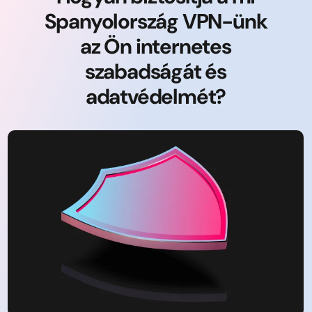
Spanyolország VPN-ünk
az Ön internetes
szabadságát és
adatvédelmét?