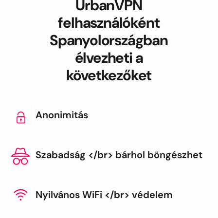
UrbanVPN
felhasználóként
Spanyolországban
élvezheti a
következőket
Anonimitás
Szabadság </br> bárhol böngészhet
Nyilvános WiFi </br> védelem