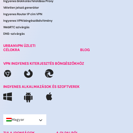
Ingyenes blokkolás feloldása Proxy
Véletlen jelszó generátor
Ingyenes Router IP cím VPN
Ingyenes VPN böngészőbővítmény
WebRTC szivárgás
DNS-szivárgás
URBANVPN ÜZLETI
CÉLOKRA
BLOG
VPN INGYENES KITERJESZTÉS BÖNGÉSZŐKHÖZ
INGYENES ALKALMAZÁSOK ÉS SZOFTVEREK
Magyar