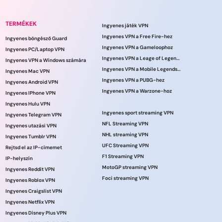
TERMÉKEK
Ingyenes játék VPN
Ingyenes VPN a Free Fire-hez
Ingyenes böngésző Guard
Ingyenes VPN a Gameloophoz
Ingyenes PC/Laptop VPN
Ingyenes VPN a Leage of Legends játékhoz
Ingyenes VPN a Windows számára
Ingyenes VPN a Mobile Legends számára
Ingyenes Mac VPN
Ingyenes VPN a PUBG-hez
Ingyenes Android VPN
Ingyenes VPN a Warzone-hoz
Ingyenes IPhone VPN
Ingyenes Hulu VPN
Ingyenes sport streaming VPN
Ingyenes Telegram VPN
NFL Streaming VPN
Ingyenes utazási VPN
NHL streaming VPN
Ingyenes Tumblr VPN
UFC Streaming VPN
Rejtsd el az IP-címemet
F1 Streaming VPN
IP-helyszín
MotoGP streaming VPN
Ingyenes Reddit VPN
Foci streaming VPN
Ingyenes Roblox VPN
Ingyenes Craigslist VPN
Ingyenes Netflix VPN
Ingyenes Disney Plus VPN