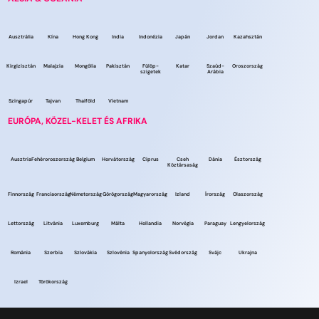
Ausztrália
Kína
Hong Kong
India
Indonézia
Japán
Jordan
Kazahsztán
Kirgizisztán
Malajzia
Mongólia
Pakisztán
Fülöp-
Katar
Szaúd-
Oroszország
szigetek
Arábia
Szingapúr
Tajvan
Thaiföld
Vietnam
EURÓPA, KÖZEL-KELET ÉS AFRIKA
Ausztria
Fehéroroszország
Belgium
Horvátország
Ciprus
Cseh
Dánia
Észtország
Köztársaság
Finnország
Franciaország
Németország
Görögország
Magyarország
Izland
Írország
Olaszország
Lettország
Litvánia
Luxemburg
Málta
Hollandia
Norvégia
Paraguay
Lengyelország
Románia
Szerbia
Szlovákia
Szlovénia
Spanyolország
Svédország
Svájc
Ukrajna
Izrael
Törökország