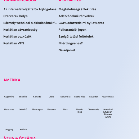
TULAJDONSÁGOK
A OLDALRÓL
Az internetszolgáltatók fojtogatása
Megfelelőségi áttekintés
Szerverek helyei
Adatvédelmi irányelvek
Bármely weboldal blokkolásának feloldása
CCPA adatvédelmi nyilatkozat
Korlátlan sávszélesség
Felhasználói jogok
Korlátlan eszközök
Szolgáltatási feltételek
Korlátlan VPN
Miért ingyenes?
Ne adjon el
AMERIKA
Argentína
Brazília
Kanada
Chile
Kolumbia
Costa Rica
Ecuador
Guatemala
Honduras
Mexikó
Nicaragua
Panama
Peru
Puerto
Venezuela
Amerikai
Rico
Egyesült
Államok
(USA)
Uruguay
Bolívia
ÁZSIA & ÓCEÁNIA