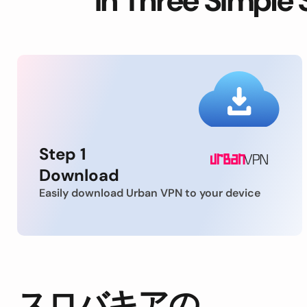
in Three Simple 
Step 1
Download
Easily download Urban VPN to your device
スロバキアの