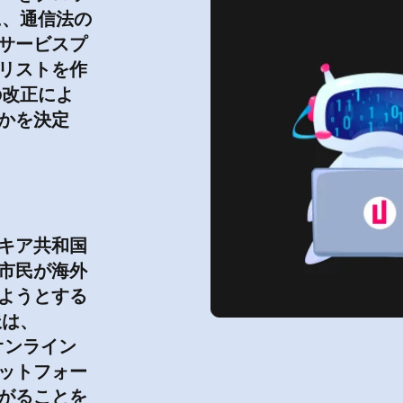
に、通信法の
サービスプ
リストを作
の改正によ
かを決定
キア共和国
市民が海外
ようとする
派は、
オンライン
ットフォー
がることを