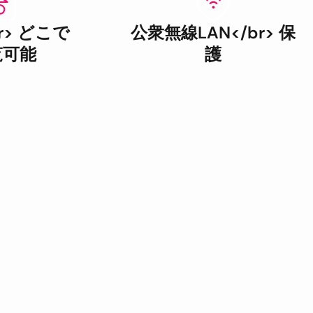
r> どこで
公衆無線LAN</br> 保
覧可能
護