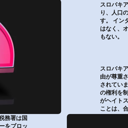
スロバキ
り、人口の
す。 イン
はなく、
もない。
スロバキ
由が尊重さ
されてい
の権利を制
がヘイト
ことは、
の税務署は国
ーをブロッ