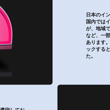
日本のイ
国内では
が、地域で
など、一
あります。
ックする
た。
を遵守してお