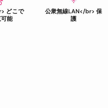
r> どこで
公衆無線LAN</br> 保
覧可能
護